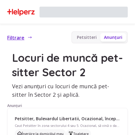
Filtrare
Petsitteri
Anunțuri
Locuri de muncă pet-
sitter Sector 2
Vezi anunțuri cu locuri de muncă pet-
sitter în Sector 2 și aplică.
Anunțuri
Petsitter, Bulevardul Libertatii, Ocazional, începând cu 35 lei/oră
Caut Petsitter în zona sectorului 4 sau 5. Ocazional, să vină o dată sau de două ori pe zi, timp de o ora, la cele 2 pisicuțe ale mele, să le dea de mâncare și să le curețe litierele. Amândoi motanii sunt castrați, deparazitați la timp și foarte sanatosi. Amândoi sunt foarte iubitori și jucăuși. Dacă doriți mai multe informații, vă rog scrieți-mi aici: 0 7 3 4 0 3 0 1 1 5. 😊
Îngrijire la domiciliul meu
Toaletare