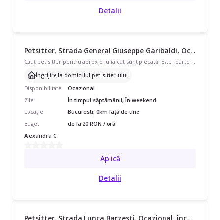
Detalii
Petsitter, Strada General Giuseppe Garibaldi, Ocazional, începând cu 20 lei/oră
Caut pet sitter pentru aprox o luna cat sunt plecată. Este foarte cuminte dar are nevoie de atenție și mi aș dori să nu stea foarte mult singură, mai ales noaptea sau zile consecutive
Îngrijire la domiciliul pet-sitter-ului
Disponibilitate
Ocazional
Zile
În timpul săptămânii, În weekend
Locație
Bucuresti, 0km față de tine
Buget
de la 20 RON / oră
Alexandra C
Aplică
Detalii
Petsitter, Strada Lunca Barzesti, Ocazional, începând cu 40 lei/oră