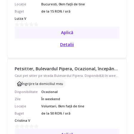
Locație
Bucuresti, 0km față de tine
Buget
de la 15 RON / oră
Luiza V
Aplică
Detalii
Petsitter, Bulevardul Pipera, Ocazional, începând cu 50 lei/oră
Caut pet sitter pe strada Bulevardul Pipera. Disponibil(ă) în weekend, program ocazional pentru 2 pisici. Am nevoie de îngrijire la domiciliul meu. Cu experiență de 1 an.
Îngrijire la domiciliul meu
Disponibilitate
Ocazional
Zile
În weekend
Locație
Voluntari, 0km față de tine
Buget
de la 50 RON / oră
Cristina V