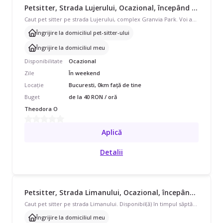
Petsitter, Strada Lujerului, Ocazional, începând cu 40 lei/oră
Caut pet sitter pe strada Lujerului, complex Granvia Park. Voi avea cununia civila pe 18 iulie, si am nevoie de cineva sa stea cu catelusa noastra, Dharma, care este puiut, are 4 luni, nu poate iesi inca afara, isi face nevoiel al pad. Are pana in 7kg. Avem nevoie de îngrijire la domiciliul meu sau îngrijire la domiciliul pet-sitter-ului.
Îngrijire la domiciliul pet-sitter-ului
Îngrijire la domiciliul meu
Disponibilitate
Ocazional
Zile
În weekend
Locație
Bucuresti, 0km față de tine
Buget
de la 40 RON / oră
Theodora O
Aplică
Detalii
Petsitter, Strada Limanului, Ocazional, începând cu 20 lei/oră
Caut pet sitter pe strada Limanului. Disponibil(ă) în timpul săptămânii, program ocazional pentru 1 animal (un câine talie medie 7-18kg). Avem nevoie de îngrijire la domiciliul meu. Cu experiență de 0 ani.
Îngrijire la domiciliul meu