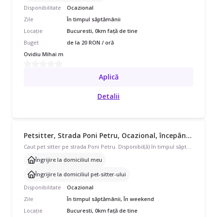
Disponibilitate
Ocazional
Zile
În timpul săptămânii
Locație
Bucuresti, 0km față de tine
Buget
de la 20 RON / oră
Ovidiu Mihai m
Aplică
Detalii
Petsitter, Strada Poni Petru, Ocazional, începând cu 20 lei/oră
Caut pet sitter pe strada Poni Petru. Disponibil(ă) în timpul săptămânii și în weekend, program ocazional pentru 1 pisică. Avem nevoie de îngrijire la domiciliul meu sau îngrijire la domiciliul pet-sitter-ului.
Îngrijire la domiciliul meu
Îngrijire la domiciliul pet-sitter-ului
Disponibilitate
Ocazional
Zile
În timpul săptămânii, În weekend
Locație
Bucuresti, 0km față de tine