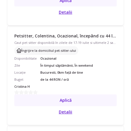
Aplică
Detalii
Petsitter, Colentina, Ocazional, începând cu 44 lei/oră
Caut pet sitter disponibilă în zilele de 17-19 iulie si ultimele 2 saptamani din august. Catelusa este o pudelita de 8 luni, 10 kg, foarte jucausa si sociabila.
Îngrijire la domiciliul pet-sitter-ului
Disponibilitate
Ocazional
Zile
În timpul săptămânii, În weekend
Locație
Bucuresti, 0km față de tine
Buget
de la 44 RON / oră
Cristina H
Aplică
Detalii