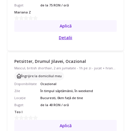
Buget
de la 75 RON / oră
Mariana Z
Aplică
Detalii
Petsitter, Drumul Jilavei, Ocazional
Mascul, british shorthair, 2 ani jumatate - 1h pe zi - jucat + hrana umeda + uscata + apa care sa ii ajunga 24h. Litiera inteligenta, ar fi nevoie doar de completat cu nisip si doar in una din zile de schimbat sacul si dus la gunoi. Perioada: 11 sept. - 20 sept. (10 zile)
Îngrijire la domiciliul meu
Disponibilitate
Ocazional
Zile
În timpul săptămânii, În weekend
Locație
Bucuresti, 0km față de tine
Buget
de la 40 RON / oră
Teo I
Aplică