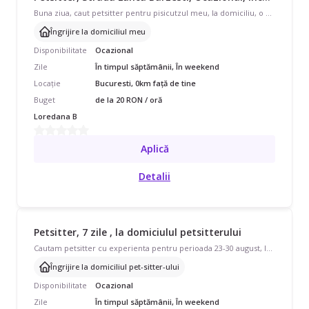
Buna ziua, caut petsitter pentru pisicutzul meu, la domiciliu, o ora pe zi, atunci cand sunt plecata (3-5 zile pe luna in medie). Multumesc!
Îngrijire la domiciliul meu
Disponibilitate
Ocazional
Zile
În timpul săptămânii, În weekend
Locație
Bucuresti, 0km față de tine
Buget
de la 20 RON / oră
Loredana B
Aplică
Detalii
Petsitter, 7 zile , la domiciulul petsitterului
Cautam petsitter cu experienta pentru perioada 23-30 august, la domiciliul petsitterului (Bucuresti) pentru o femela Boston Terrier de 2 ani. Ne dorim un camin, alaturi de o persoana iubitoare de caini.
Îngrijire la domiciliul pet-sitter-ului
Disponibilitate
Ocazional
Zile
În timpul săptămânii, În weekend