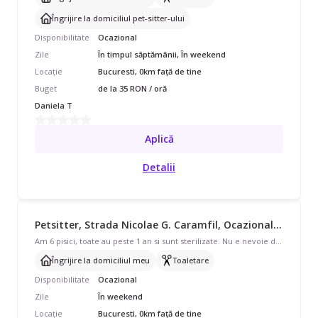
Îngrijire la domiciliul pet-sitter-ului
Disponibilitate
Ocazional
Zile
În timpul săptămânii, În weekend
Locație
Bucuresti, 0km față de tine
Buget
de la 35 RON / oră
Daniela T
Aplică
Detalii
Petsitter, Strada Nicolae G. Caramfil, Ocazional, începând cu 75 lei/oră
Am 6 pisici, toate au peste 1 an si sunt sterilizate. Nu e nevoie daca nu vor sa le atingeti, unele din ele sunt foarte speriate, deci daca nu va lasa, va rog sa le lasati si pe ele in pace. Trebuie pusa mancare de 2 ori pe zi si aruncarea pungilor din litiere automate. Apa in teorie trebuie sa aiba pentru astea 3 zile cat suntem plecati.
Îngrijire la domiciliul meu
Toaletare
Disponibilitate
Ocazional
Zile
În weekend
Locație
Bucuresti, 0km față de tine