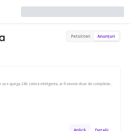
na
Petsitteri
Anunțuri
Mascul, british shorthair, 2 ani jumatate - 1h pe zi - jucat + hrana umeda + uscata + apa care sa ii ajunga 24h. Litiera inteligenta, ar fi nevoie doar de completat cu nisip si doar in una din zile de schimbat sacul si dus la gunoi. Perioada: 11 sept. - 20 sept. (10 zile)
Aplică
Detalii