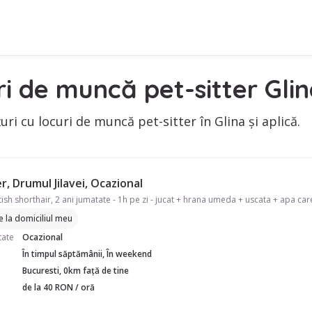
i de muncă pet-sitter Gli
uri cu locuri de muncă pet-sitter în Glina și aplică.
r, Drumul Jilavei, Ocazional
re la domiciliul meu
tate
Ocazional
În timpul săptămânii, În weekend
Bucuresti, 0km față de tine
de la 40 RON / oră