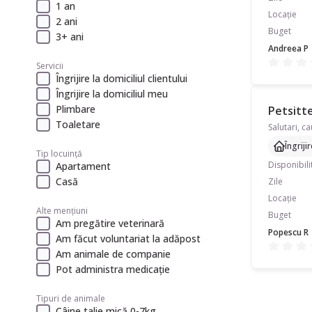
1 an
Locație
2 ani
Buget
3+ ani
Andreea P
Servicii
Îngrijire la domiciliul clientului
Îngrijire la domiciliul meu
Plimbare
Petsitte
Toaletare
Îngriji
Tip locuință
Disponibili
Apartament
Casă
Zile
Locație
Alte mențiuni
Buget
Am pregătire veterinară
Popescu R
Am făcut voluntariat la adăpost
Am animale de companie
Pot administra medicație
Tipuri de animale
Câine talie mică 0-7kg