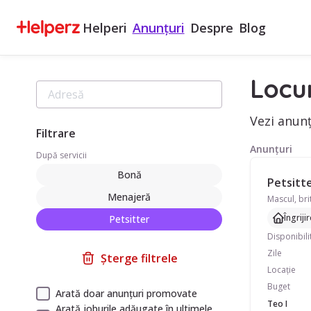
Helperi
Anunțuri
Despre
Blog
Locur
Vezi anunț
Filtrare
Anunțuri
După servicii
Bonă
Petsitte
Menajeră
Îngriji
Petsitter
Disponibili
Zile
Șterge filtrele
Locație
Buget
Arată doar anunțuri promovate
Teo I
Arată joburile adăugate în ultimele