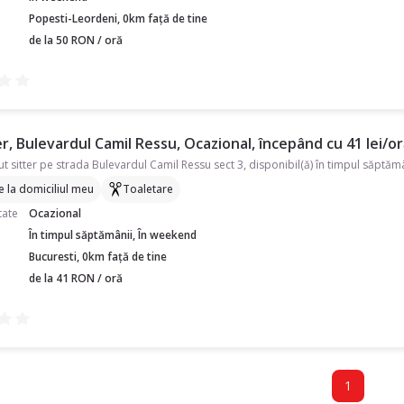
Popesti-Leordeni, 0km față de tine
de la 50 RON / oră
r, Bulevardul Camil Ressu, Ocazional, începând cu 41 lei/o
re la domiciliul meu
Toaletare
tate
Ocazional
În timpul săptămânii, În weekend
Bucuresti, 0km față de tine
de la 41 RON / oră
1