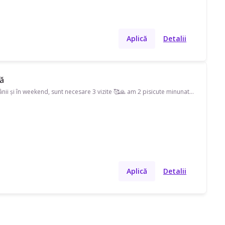
Aplică
Detalii
ră
Salutari, caut sitter pe strada Bulevardul Camil Ressu sect 3, disponibil(ă) în timpul săptămânii și în weekend, sunt necesare 3 vizite 🥰🙏 am 2 pisicute minunate ce necesita putina iubire si atentie in lipsa mea!
Aplică
Detalii