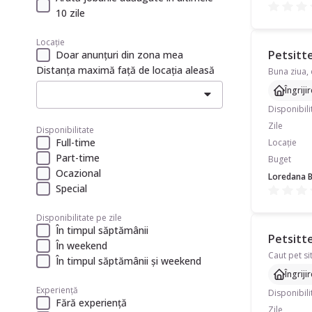
10 zile
Locație
Petsitte
Doar anunțuri din zona mea
Distanța maximă față de locația aleasă
Buna ziua, 
Îngriji
Disponibili
Zile
Disponibilitate
Full-time
Locație
Part-time
Buget
Ocazional
Loredana 
Special
Disponibilitate pe zile
În timpul săptămânii
Petsitte
În weekend
În timpul săptămânii și weekend
Îngriji
Experiență
Disponibili
Fără experiență
Zile