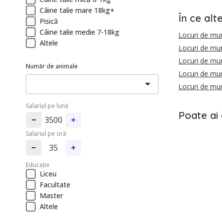
Câine talie mare 18kg+
În ce alt
Pisică
Câine talie medie 7-18kg
Locuri de mun
Altele
Locuri de mun
Locuri de mun
Număr de animale
Locuri de mun
Locuri de mun
Salariul pe lună
Poate ai 
3500
Salariul pe oră
35
Educație
Liceu
Facultate
Master
Altele