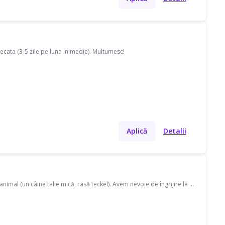
lecata (3-5 zile pe luna in medie). Multumesc!
Aplică
Detalii
Caut pet sitter în Popesti Leordeni . Disponibil(ă) în weekend, program ocazional pentru 1 animal (un câine talie mică, rasă teckel). Avem nevoie de îngrijire la domiciliul pet-sitter-ului.