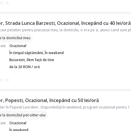
r, Strada Lunca Barzesti, Ocazional, începând cu 40 lei/oră
caut petsitter pentru pisicutzul meu, la domiciliu, o ora pe zi, atunci cand sunt p
re la domiciliul meu
tate
Ocazional
În timpul săptămânii, În weekend
Bucuresti, 0km față de tine
de la 20 RON / oră
B
r, Popesti, Ocazional, începând cu 50 lei/oră
re la domiciliul pet-sitter-ului
tate
Ocazional
În weekend