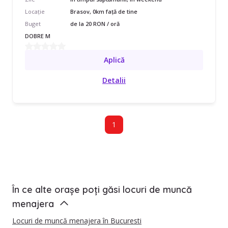
Locație
Brasov, 0km față de tine
Buget
de la 20 RON / oră
DOBRE M
Aplică
Detalii
1
În ce alte orașe poți găsi locuri de muncă
menajera
Locuri de muncă menajera în Bucuresti