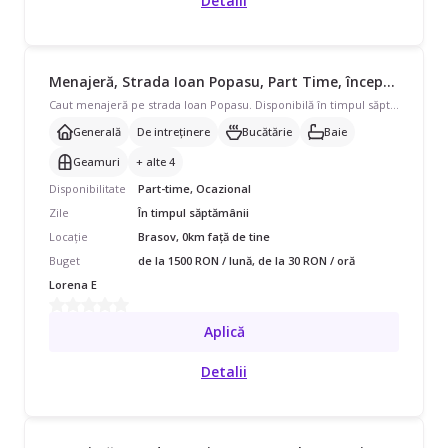
Detalii
Menajeră, Strada Ioan Popasu, Part Time, începând cu 1500 lei/lună
Caut menajeră pe strada Ioan Popasu. Disponibilă în timpul săptămânii, program ocazional pentru apartament. Avem nevoie de curățenie generală, curățenie de întreținere, curățenie bucătărie, curățenie baie și curățenie geamuri, și ajutor cu spălat/călcat rufe, schimbat așternuturi, curățare frigider și curățare aragaz/cuptor. Preferăm pe cineva cu echipament propriu.
Generală
De intreținere
Bucătărie
Baie
Geamuri
+ alte 4
Disponibilitate
Part-time, Ocazional
Zile
În timpul săptămânii
Locație
Brasov, 0km față de tine
Buget
de la 1500 RON / lună, de la 30 RON / oră
Lorena E
Aplică
Detalii