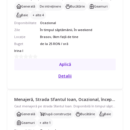
Generală
De intreținere
Bucătărie
Geamuri
Baie
+ alte 4
Disponibilitate
Ocazional
Zile
În timpul săptămânii, În weekend
Locație
Brasov, 0km față de tine
Buget
de la 25 RON / oră
Irina I
Aplică
Detalii
Menajeră, Strada Sfantul Ioan, Ocazional, începând cu 20 lei/oră
Caut menajeră pe strada Sfantul Ioan. Disponibilă în timpul săptămânii și în weekend, program ocazional pentru apartament. Avem nevoie de curățenie generală, curățenie după construcții, curățenie bucătărie, curățenie baie, curățenie geamuri și ajutor cu curățarea frigiderului. Preferăm pe cineva cu echipament propriu.
Generală
După construcție
Bucătărie
Baie
Geamuri
+ alte 1