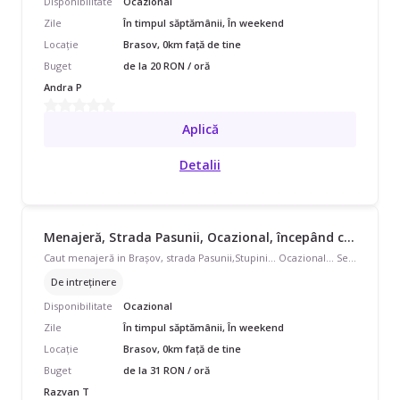
Disponibilitate
Ocazional
Zile
În timpul săptămânii, În weekend
Locație
Brasov, 0km față de tine
Buget
de la 20 RON / oră
Andra P
Aplică
Detalii
Menajeră, Strada Pasunii, Ocazional, începând cu 31 lei/oră
Caut menajeră in Brașov, strada Pasunii,Stupini... Ocazional... Serioasă, disciplinata. Prezenta fizică plăcută reprezintă un avantaj...
De intreținere
Disponibilitate
Ocazional
Zile
În timpul săptămânii, În weekend
Locație
Brasov, 0km față de tine
Buget
de la 31 RON / oră
Razvan T