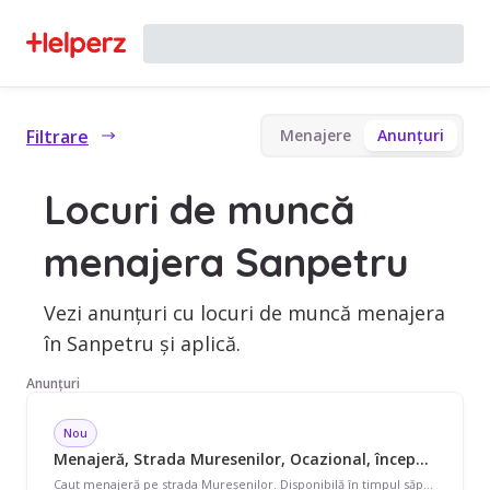
Filtrare
Menajere
Anunțuri
Locuri de muncă
menajera Sanpetru
Vezi anunțuri cu locuri de muncă menajera
în Sanpetru și aplică.
Anunțuri
Nou
Menajeră, Strada Muresenilor, Ocazional, începând cu 25 lei/oră
Caut menajeră pe strada Mureșenilor. Disponibilă în timpul săptămânii și în weekend, program ocazional pentru apartament de 65 mp. Avem nevoie de curățenie generală, curățenie de întreținere, curățenie bucătărie, curățenie geamuri și curățenie baie, și ajutor cu spălat/călcat rufe, schimbat așternuturi, curățare aragaz/cuptor și curățare frigider. Preferăm pe cineva cu echipament propriu și care să vorbească și engleză.