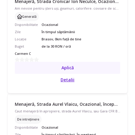
Menajeră, Strada Cronicar Ion Neculce, Ocazional, începând cu 30 lei/oră
Am nevoie pentru șters uși, geamuri, calorifere. covoare de scos. Bucatarie . O curățenie generala.
Generală
Disponibilitate
Ocazional
Zile
În timpul săptămânii
Locație
Brasov, 0km față de tine
Buget
de la 30 RON / oră
Carmen C
Aplică
Detalii
Menajeră, Strada Aurel Vlaicu, Ocazional, începând cu 20 lei/oră
Caut menajeră în apropiere, strada Aurel Vlaicu, sau Gara CFR Brasov. Disponibilă în timpul săptămânii și în weekend, program ocazional pentru apartament. Avem nevoie de curățenie de întreținere.
De intreținere
Disponibilitate
Ocazional
Zile
În timpul săptămânii, În weekend