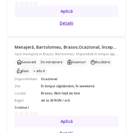
Aplică
Detalii
Menajeră, Bartolomeu, Brasov,Ocazional, începând cu 20 lei/oră
Caut menajeră in Brașov, Bartolomeu. Disponibilă în timpul săptămânii și în weekend, program ocazional pentru apartament de 100-200 mp. Avem nevoie de curățenie generală, curățenie de întreținere, curățenie geamuri, curățenie bucătărie și curățenie baie, și ajutor cu spălat/călcat rufe, schimbat așternuturi, curățare aragaz/cuptor, curățare frigider, prepararea mâncării și îngrijire plante. Preferăm pe cineva cu echipament propriu.
Generală
De intreținere
Geamuri
Bucătărie
Baie
+ alte 6
Disponibilitate
Ocazional
Zile
În timpul săptămânii, În weekend
Locație
Brasov, 0km față de tine
Buget
de la 20 RON / oră
Cristina I
Aplică