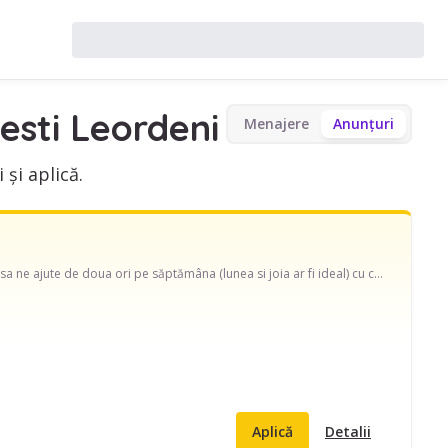
sti Leordeni
Menajere
Anunțuri
și aplică.
Buna ziua! O familie cu 2 copii (4 ani fetiță si 7 luni baiatul) avem nevoie de o doamna care sa ne ajute de doua ori pe săptămâna (lunea si joia ar fi ideal) cu curățenia de întreținere si cu mâncare tradițională gătită natural pentru familie.
Aplică
Detalii