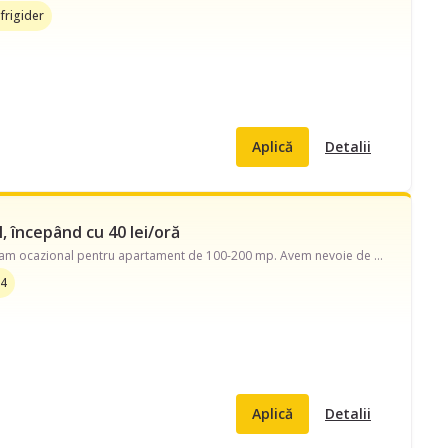
frigider
Aplică
Detalii
 începând cu 40 lei/oră
Caut menajeră pe strada Soseaua Stefan cel Mare. Disponibilă în timpul săptămânii, program ocazional pentru apartament de 100-200 mp. Avem nevoie de curățenie bucătărie, curățenie baie, curățenie de întreținere și curățenie geamuri și ajutor cu schimbat așternuturi, curățare aragaz/cuptor, curățare frigider, îngrijire plante, spălat/călcat rufe. Preferăm pe cineva cu echipament propriu.
 4
Aplică
Detalii