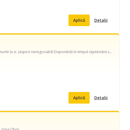
Aplică
Detalii
Caut menajeră pe strada Alunisului. Avem un bebelus de 1 luna, este necesar sa aibe vaccinurile la zi. (aspect nenegociabil) Disponibilă în timpul săptămânii și în weekend, program ocazional pentru apartament 3 camera. Avem nevoie de curățenie generală, curățenie de întreținere, curățenie bucătărie, curățenie baie și curățenie geamuri, și ajutor cu spălat / călcat rufe, schimbat așternuturi, curățare aragaz/ cuptor, curățare frigider.
Aplică
Detalii
in zona Obor