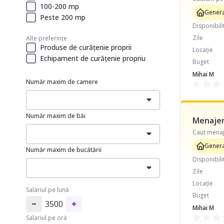
100-200 mp
Genera
Peste 200 mp
Disponibili
Zile
Alte preferințe
Produse de curățenie proprii
Locație
Echipament de curățenie propriu
Buget
Mihai M
Număr maxim de camere
Număr maxim de băi
Menajeră
Genera
Număr maxim de bucătării
Disponibili
Zile
Locație
Salariul pe lună
Buget
3500
Mihai M
Salariul pe oră