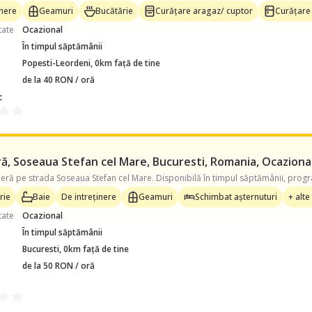
inere
Geamuri
Bucătărie
Curățare aragaz/ cuptor
Curățare 
tate
Ocazional
În timpul săptămânii
Popesti-Leordeni, 0km față de tine
de la 40 RON / oră
c
, Soseaua Stefan cel Mare, Bucuresti, Romania, Ocazional,
rie
Baie
De intreținere
Geamuri
Schimbat așternuturi
+ alte
tate
Ocazional
În timpul săptămânii
Bucuresti, 0km față de tine
de la 50 RON / oră