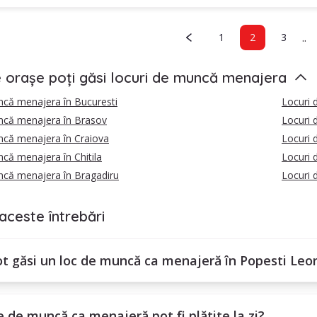
..
1
2
3
e orașe poți găsi locuri de muncă menajera
ncă menajera în Bucuresti
Locuri 
ncă menajera în Brasov
Locuri 
ncă menajera în Craiova
Locuri 
că menajera în Chitila
Locuri 
ncă menajera în Bragadiru
Locuri 
aceste întrebări
t găsi un loc de muncă ca menajeră în Popesti Leo
e de muncă ca menajeră pot fi plătite la zi?