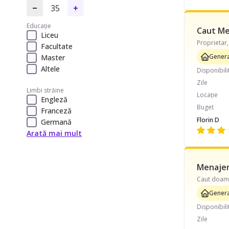
35
Educație
Caut Me
Liceu
Facultate
Genera
Master
Altele
Disponibili
Zile
Limbi străine
Locație
Engleză
Buget
Franceză
Florin D
Germană
Arată mai mult
Menajeră
Genera
Disponibili
Zile