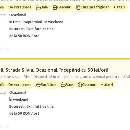
lă
De intreținere
Baie
Geamuri
Curățare frigider
+ alte 1
tate
Ocazional
În timpul săptămânii, În weekend
Bucuresti, 0km față de tine
de la 50 RON / oră
, Strada Silvia, Ocazional, începând cu 50 lei/oră
lă
De intreținere
Bucătărie
Baie
Geamuri
+ alte 4
tate
Ocazional
În weekend
Bucuresti, 0km față de tine
de la 50 RON / oră