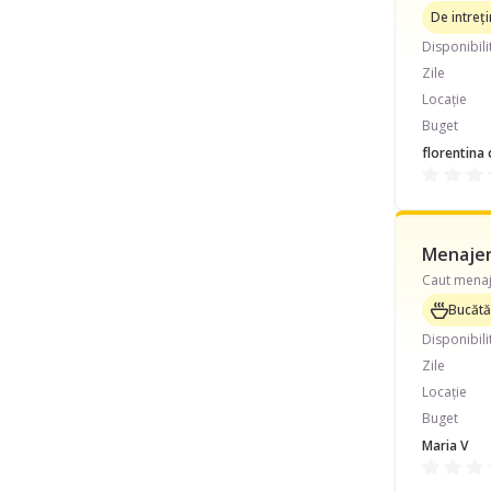
De intreț
Disponibili
Zile
Locație
Buget
florentina 
Menajeră
Bucătă
Disponibili
Zile
Locație
Buget
Maria V