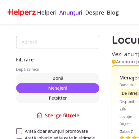
Helperi
Anunțuri
Despre
Blog
Locu
Vezi anunț
Filtrare
Anunțuri 
După servicii
Menajeră
Bonă
Menajeră
De intreț
Petsitter
Disponibili
Zile
Șterge filtrele
Locație
Buget
Arată doar anunțuri promovate
Galan C
Arată joburile adăugate în ultimele