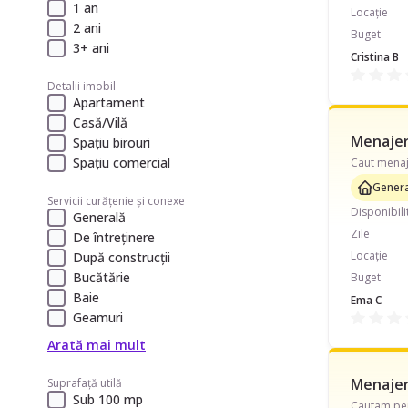
1 an
Locație
2 ani
Buget
3+ ani
Cristina B
Detalii imobil
Apartament
Casă/Vilă
Menajeră
Spațiu birouri
Spațiu comercial
Genera
Servicii curățenie și conexe
Disponibili
Generală
Zile
De întreținere
Locație
După construcții
Bucătărie
Buget
Baie
Ema C
Geamuri
Arată mai mult
Menajeră
Suprafață utilă
Sub 100 mp
Cautam pers