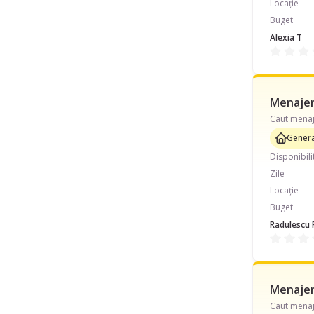
Locație
Buget
Alexia T
Menajeră
Genera
Disponibili
Zile
Locație
Buget
Radulescu 
Menajeră