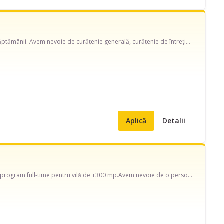
Proprietar, detin mai multe apartamente in sector 4, caut menajeră disponibilă în timpul săptămânii. Avem nevoie de curățenie generală, curățenie de întreținere, curățenie bucătărie, curățenie geamuri, curățenie baie și curățenie după construcții și ajutor cu spălat haine, schimbat așternuturi, curățare aragaz/ cuptor, curățare frigider, îngrijire plante și prepararea mâncării.
Aplică
Detalii
Caut doamnă de ajutor în casă ,în zona șoseaua cernica. Disponibilă în timpul săptămânii, program full-time pentru vilă de +300 mp.Avem nevoie de o persoană plăcută care să fie deschisă și cu copii, sa ne ajute zilnic la treburile casei. Ne dorim o colaborare pe termen lung. Salariul este negociabil.