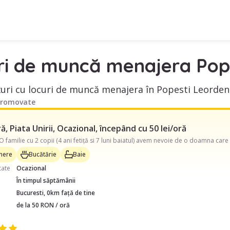
ri de muncă menajera Pope
uri cu locuri de muncă menajera în Popesti Leordeni 
promovate
, Piata Unirii, Ocazional, începând cu 50 lei/oră
inere
Bucătărie
Baie
tate
Ocazional
În timpul săptămânii
Bucuresti, 0km față de tine
de la 50 RON / oră