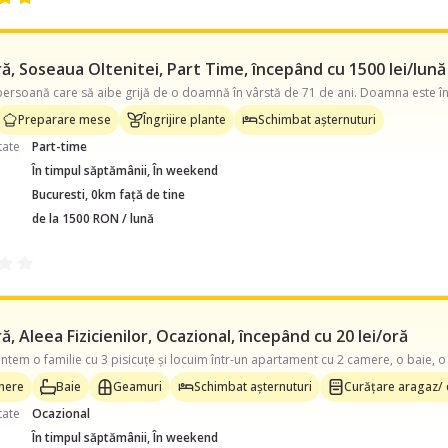
, Soseaua Oltenitei, Part Time, începând cu 1500 lei/lună
Preparare mese
Îngrijire plante
Schimbat așternuturi
tate
Part-time
În timpul săptămânii, În weekend
Bucuresti, 0km față de tine
de la 1500 RON / lună
, Aleea Fizicienilor, Ocazional, începând cu 20 lei/oră
inere
Baie
Geamuri
Schimbat așternuturi
Curățare aragaz/ 
tate
Ocazional
În timpul săptămânii, În weekend