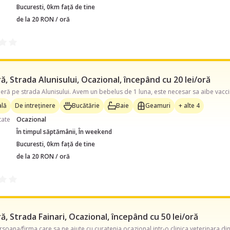
Bucuresti, 0km față de tine
de la 20 RON / oră
, Strada Alunisului, Ocazional, începând cu 20 lei/oră
lă
De intreținere
Bucătărie
Baie
Geamuri
+ alte 4
tate
Ocazional
În timpul săptămânii, În weekend
Bucuresti, 0km față de tine
de la 20 RON / oră
, Strada Fainari, Ocazional, începând cu 50 lei/oră
oana/firma care sa ne ajute cu curatenia ocazional intr-o clinica veterinara d