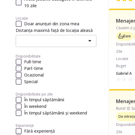
10 zile
Locație
Menajeră
Doar anunțuri din zona mea
Distanța maximă față de locația aleasă
Baie
Disponibili
Zile
Disponibilitate
Locație
Full-time
Buget
Part-time
Gabriel A
Ocazional
Special
Disponibilitate pe zile
În timpul săptămânii
Menajeră
În weekend
În timpul săptămânii și weekend
De intreț
Disponibili
Experiență
Fără experiență
Zile