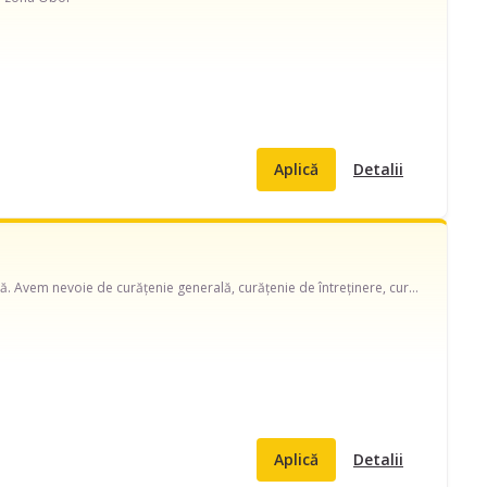
Aplică
Detalii
Caut menajeră pe strada Silvia. Disponibilă în weekend, program ocazional pentru casă/vilă. Avem nevoie de curățenie generală, curățenie de întreținere, curățenie bucătărie, curățenie baie, curățenie geamuri și ajutor cu spălat/călcat rufe, schimbat așternuturi, curățare aragaz/cuptor, curățare frigider, împachetat rufe si puse in dulap.
Aplică
Detalii