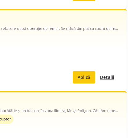
Căutăm o persoană care să aibe grijă de o doamnă în vârstă de 71 de ani. Doamna este în refacere după operație de femur. Se ridică din pat cu cadru dar nu poate face prea mult efort pt moment. Are nevoie de cineva care să o ajute cu gătitul, mică curățenie și schimbat pampersul:
Aplică
Detalii
Bună! 😊 Suntem o familie cu 3 pisicuțe și locuim într-un apartament cu 2 camere, o baie, o bucătărie și un balcon, în zona Ilioara, lângă Poligon. Căutăm o persoană de încredere care să ne ajute cu curățenia. Ne dorim pe cineva atent, responsabil și care iubește animalele, deoarece pisicile fac parte din familie și vor fi prin preajmă în timpul vizitei. 🐈🐈🐈 Dacă ți se potrivește, ne-ar plăcea să ne cunoaștem!
cuptor