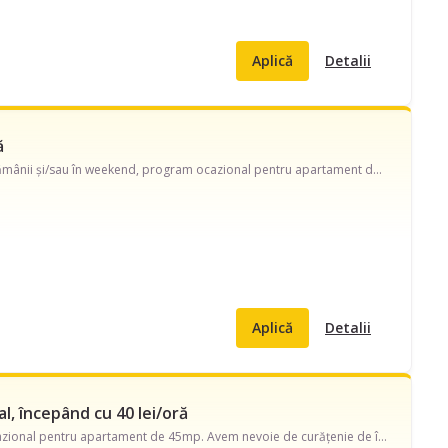
Aplică
Detalii
ă
Caut menajeră pe Bulevardul Ferdinand I (zona Liceu I Hasdeu). Disponibilă în timpul săptămânii și/sau în weekend, program ocazional pentru apartament de 70 mp. Avem nevoie si de curățenie generală, dar in principiu de curățenie de întreținere, curățenie baie, curățenie geamuri și ajutor cu curățarea aragazului/ cuptorului. Oferim toate instrumentele si substantele necesare.
Aplică
Detalii
, începând cu 40 lei/oră
Caut menajeră pe strada Soseaua Oltenitei. Disponibilă în timpul săptămânii, program ocazional pentru apartament de 45mp. Avem nevoie de curățenie de întreținere, curățenie geamuri, curățenie bucătărie și ajutor cu curățare aragaz/cuptor, curățare frigider.