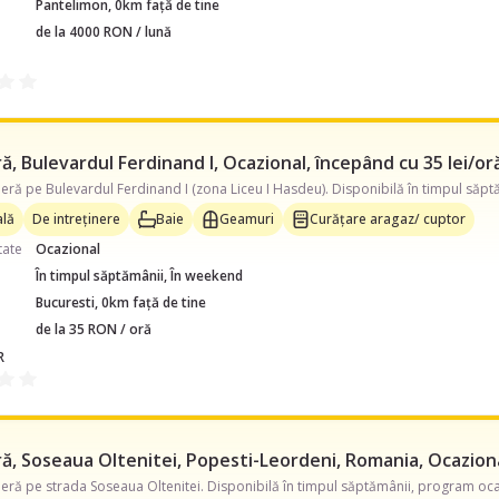
Pantelimon, 0km față de tine
de la 4000 RON / lună
, Bulevardul Ferdinand I, Ocazional, începând cu 35 lei/or
lă
De intreținere
Baie
Geamuri
Curățare aragaz/ cuptor
tate
Ocazional
În timpul săptămânii, În weekend
Bucuresti, 0km față de tine
de la 35 RON / oră
R
, Soseaua Oltenitei, Popesti-Leordeni, Romania, Ocazional