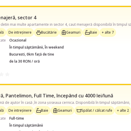
najeră, sector 4
lă
De intreținere
Bucătărie
Geamuri
Baie
+ alte 7
tate
Ocazional
În timpul săptămânii, În weekend
Bucuresti, 0km față de tine
de la 30 RON / oră
, Pantelimon, Full Time, începând cu 4000 lei/lună
lă
De intreținere
Baie
Geamuri
Spălat / călcat rufe
+ alte 2
tate
Full-time
În timpul săptămânii