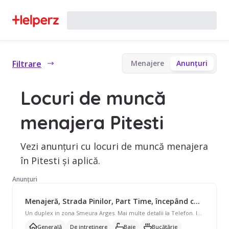
Filtrare
Menajere
Anunțuri
Locuri de muncă
menajera Pitesti
Vezi anunțuri cu locuri de muncă menajera
în Pitesti și aplică.
Anunțuri
Menajeră, Strada Pinilor, Part Time, începând cu 1300 lei/lună
Un duplex in zona Smeura Arges. Mai multe detalii la Telefon. Ioana mă numesc am nevoie de ajutor general... Lucruri mărunte posibil un abonament...
Generală
De intreținere
Baie
Bucătărie