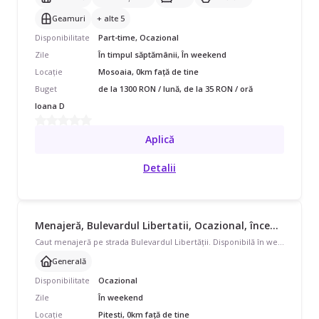
Geamuri
+ alte 5
Disponibilitate
Part-time, Ocazional
Zile
În timpul săptămânii, În weekend
Locație
Mosoaia, 0km față de tine
Buget
de la 1300 RON / lună, de la 35 RON / oră
Ioana D
Aplică
Detalii
Menajeră, Bulevardul Libertatii, Ocazional, începând cu 20 lei/oră
Caut menajeră pe strada Bulevardul Libertății. Disponibilă în weekend, program ocazional pentru apartament. Avem nevoie de curățenie generală.
Generală
Disponibilitate
Ocazional
Zile
În weekend
Locație
Pitesti, 0km față de tine