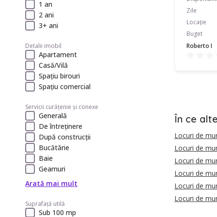
1 an
Zile
2 ani
Locație
3+ ani
Buget
Roberto I
Detalii imobil
Apartament
Casă/Vilă
Spațiu birouri
Spațiu comercial
Servicii curățenie și conexe
Generală
În ce alt
De întreținere
Locuri de mu
După construcții
Bucătărie
Locuri de mu
Baie
Locuri de mu
Geamuri
Locuri de mu
Arată mai mult
Locuri de mun
Locuri de mun
Suprafață utilă
Sub 100 mp