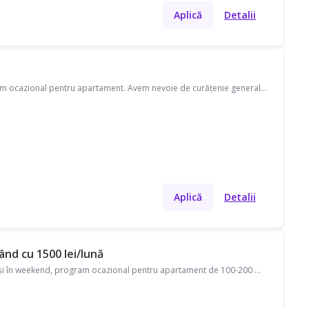
Aplică
Detalii
Caut menajeră pe strada Bucovina. Disponibilă în timpul săptămânii și în weekend, program ocazional pentru apartament. Avem nevoie de curățenie generală, curățenie geamuri, curățenie de întreținere, curățenie bucătărie, curățenie baie și ajutor cu curățare aragaz/cuptor, spălat/călcat rufe. Preferăm pe cineva cu echipament propriu și produse proprii de curățenie. Căutăm pe cineva care să vorbească și română.
Aplică
Detalii
ând cu 1500 lei/lună
Caut menajeră pe strada Doctor Nicolae Ionescu-Sisesti. Disponibilă în timpul săptămânii și în weekend, program ocazional pentru apartament de 100-200 mp. Avem nevoie de curățenie generală, curățenie baie, curățenie bucătărie, curățenie geamuri și ajutor cu curățarea frigiderului. Preferăm pe cineva cu echipament propriu.