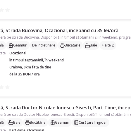
, Strada Bucovina, Ocazional, începând cu 35 lei/oră
lă
Geamuri
De intreținere
Bucătărie
Baie
+ alte 2
tate
Ocazional
În timpul săptămânii, În weekend
Craiova, 0km față de tine
de la 35 RON / oră
, Strada Doctor Nicolae Ionescu-Sisesti, Part Time, încep
lă
Baie
Bucătărie
Geamuri
Curățare frigider
tate
Part-time, Ocazional