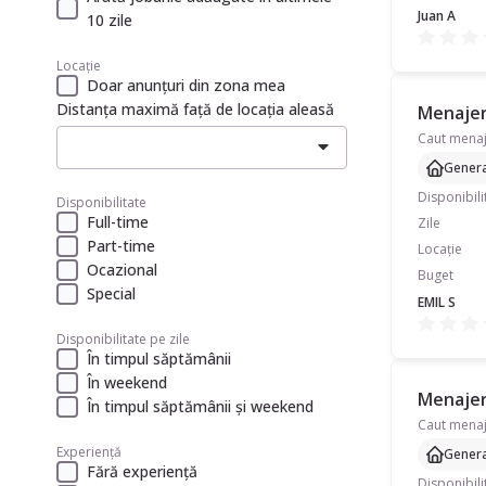
Juan A
10 zile
Locație
Doar anunțuri din zona mea
Distanța maximă față de locația aleasă
Menajeră
Genera
Disponibili
Disponibilitate
Full-time
Zile
Part-time
Locație
Ocazional
Buget
Special
EMIL S
Disponibilitate pe zile
În timpul săptămânii
În weekend
Menajeră
În timpul săptămânii și weekend
Experiență
Genera
Fără experiență
Disponibili