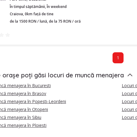
În timpul săptămânii, În weekend
Craiova, 0km față de tine
de la 1500 RON / lună, de la 75 RON / oră
1
e orașe poți găsi locuri de muncă menajera
ncă menajera în Bucuresti
Locuri 
ncă menajera în Brasov
Locuri 
ncă menajera în Popesti-Leordeni
Locuri 
ncă menajera în Otopeni
Locuri 
că menajera în Sibiu
Locuri 
că menajera în Ploiesti