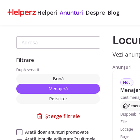
Helperi
Anunțuri
Despre
Blog
Locu
Vezi anunț
Filtrare
Anunțuri
După servicii
Bonă
Nou
Menajeră
Menajeră
Petsitter
Genera
Disponibili
Șterge filtrele
Zile
Locație
Arată doar anunțuri promovate
Buget
Arată joburile adăugate în ultimele