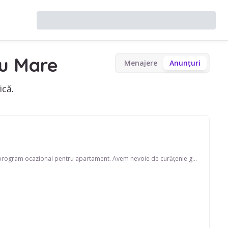
u Mare
Menajere
Anunțuri
ică.
Caut menajeră pe strada Calea București. Disponibilă în timpul săptămânii și în weekend, program ocazional pentru apartament. Avem nevoie de curățenie generală. Căutăm pe cineva care să vorbească și spaniolă, engleză.