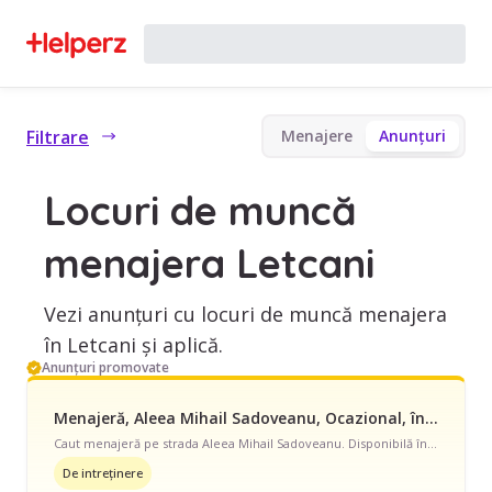
Filtrare
Menajere
Anunțuri
Locuri de muncă
menajera Letcani
Vezi anunțuri cu locuri de muncă menajera
în Letcani și aplică.
Anunțuri promovate
Menajeră, Aleea Mihail Sadoveanu, Ocazional, începând cu 35 lei/oră
Caut menajeră pe strada Aleea Mihail Sadoveanu. Disponibilă în timpul săptămânii, program ocazional pentru apartament. Avem nevoie de curățenie de întreținere.
De intreținere