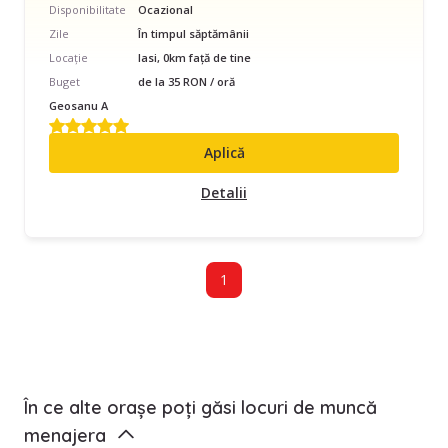
Disponibilitate
Ocazional
Zile
În timpul săptămânii
Locație
Iasi, 0km față de tine
Buget
de la 35 RON / oră
Geosanu A
Aplică
Detalii
1
În ce alte orașe poți găsi locuri de muncă
menajera