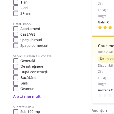
1 an
Zile
2 ani
Locație
3+ ani
Buget
Galan C
Detalii imobil
Apartament
Casă/Vilă
Spațiu birouri
Spațiu comercial
Caut me
Servicii curățenie și conexe
De intreț
Generală
Disponibili
De întreținere
După construcții
Zile
Bucătărie
Locație
Baie
Buget
Geamuri
Andrada C
Arată mai mult
Suprafață utilă
Anunțuri
Sub 100 mp