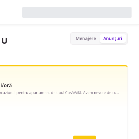
du
Menajere
Anunțuri
i/oră
Caut menajeră pe strada Grigore Cobalcescu. Disponibilă în timpul săptămânii, program ocazional pentru apartament de tipul Casă/Vilă. Avem nevoie de curățenie generală și curățenie de întreținere, și ajutor cu îngrijirea plantelor.