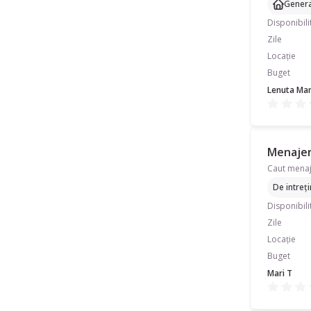
Genera
Disponibili
Zile
Locație
Buget
Lenuta Mar
Menajer
De intreț
Disponibili
Zile
Locație
Buget
Mari T