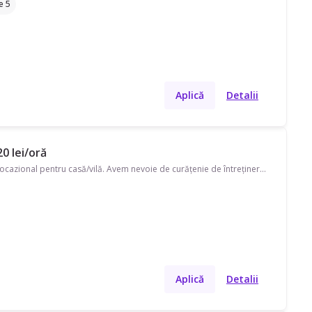
e 5
Aplică
Detalii
0 lei/oră
Caut menajeră pe strada Soseaua Bucuresti-Targoviste. Disponibilă în weekend, program ocazional pentru casă/vilă. Avem nevoie de curățenie de întreținere, curățenie bucătărie, curățenie geamuri și curățenie baie. Preferăm pe cineva cu echipament propriu.
Aplică
Detalii