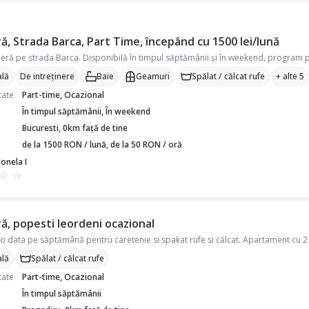
, Strada Barca, Part Time, începând cu 1500 lei/lună
lă
De intreținere
Baie
Geamuri
Spălat / călcat rufe
+ alte 5
tate
Part-time, Ocazional
În timpul săptămânii, În weekend
Bucuresti, 0km față de tine
de la 1500 RON / lună, de la 50 RON / oră
onela I
ă, popesti leordeni ocazional
o data pe săptămână pentru caretenie si spakat rufe si călcat. Apartament cu 2
lă
Spălat / călcat rufe
tate
Part-time, Ocazional
În timpul săptămânii