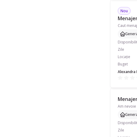
Nou
Menajeră
Genera
Disponibili
Zile
Locație
Buget
Alexandra I
Menajer
Am nevoie 
Genera
Disponibili
Zile