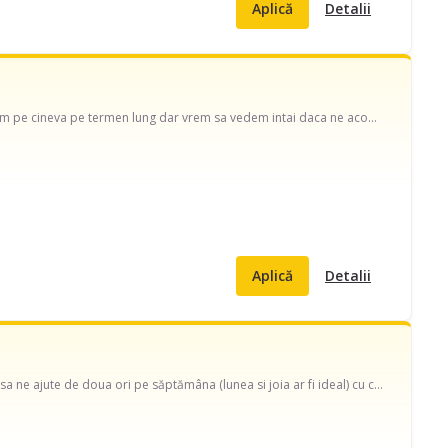
Aplică
Detalii
Sotia este in concediu de ingrijire copil dar nu reuseste sa faca fata tuturor nevoilor. Cautam pe cineva pe termen lung dar vrem sa vedem intai daca ne acomodam cu aceste servicii.
Aplică
Detalii
Buna ziua! O familie cu 2 copii (4 ani fetiță si 7 luni baiatul) avem nevoie de o doamna care sa ne ajute de doua ori pe săptămâna (lunea si joia ar fi ideal) cu curățenia de întreținere si cu mâncare tradițională gătită natural pentru familie.