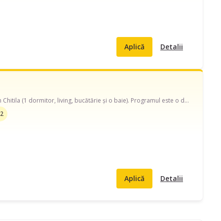
Aplică
Detalii
Bună ziua! Caut o doamnă pentru curățenie de întreținere într-un apartament de 62 mp din Chitila (1 dormitor, living, bucătărie și o baie). Programul este o dată pe săptămână, aproximativ 3-4 ore. Nu este nevoie de călcat sau spălat rufe. Ofer 150 lei/vizită. Dacă sunteți disponibilă și zona vă este convenabilă, mi-ar plăcea să discutăm.
 2
Aplică
Detalii