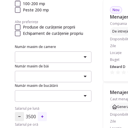
100-200 mp
Peste 200 mp
Nou
Menajeră
Alte preferințe
Produse de curățenie proprii
De intreț
Echipament de curățenie propriu
Disponibili
Zile
Număr maxim de camere
Locație
Buget
Număr maxim de băi
Edward D
Număr maxim de bucătării
Menajeră
Genera
Salariul pe lună
Disponibili
3500
Zile
Salariul pe oră