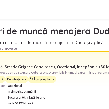
ri de muncă menajera Du
uri cu locuri de muncă menajera în Dudu și aplică.
promovate
, Strada Grigore Cobalcescu, Ocazional, începând cu 50 le
lă
De intreținere
Îngrijire plante
tate
Ocazional
În timpul săptămânii
Bucuresti, 0km față de tine
de la 50 RON / oră