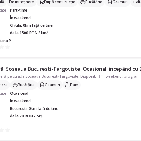
lă
De intreținere
După construcție
Bucătărie
Geamuri
+ alt
tate
Part-time
În weekend
Chitila, 0km față de tine
de la 1500 RON / lună
iana P
ă, Soseaua Bucuresti-Targoviste, Ocazional, începând cu 2
inere
Bucătărie
Geamuri
Baie
tate
Ocazional
În weekend
Bucuresti, 0km față de tine
de la 20 RON / oră