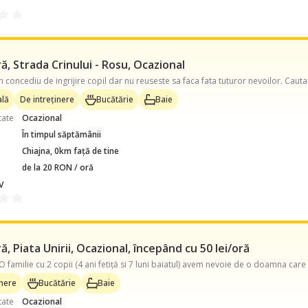
, Strada Crinului - Rosu, Ocazional
lă
De intreținere
Bucătărie
Baie
tate
Ocazional
În timpul săptămânii
Chiajna, 0km față de tine
de la 20 RON / oră
V
, Piata Unirii, Ocazional, începând cu 50 lei/oră
inere
Bucătărie
Baie
tate
Ocazional