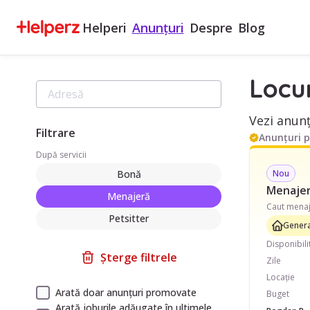
Helperi
Anunțuri
Despre
Blog
Locu
Vezi anunț
Filtrare
Anunțuri 
După servicii
Bonă
Nou
Menajeră
Menajeră
Petsitter
Genera
Disponibili
Șterge filtrele
Zile
Locație
Arată doar anunțuri promovate
Buget
Arată joburile adăugate în ultimele