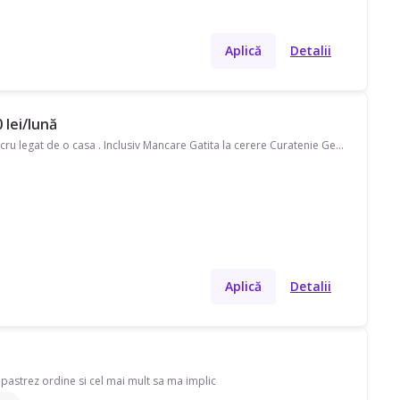
Aplică
Detalii
 lei/lună
Caut un loc de munca cu sau fara Contract . Menaj ! DACA AVETI NEVOIE . . Apel .fac orice lucru legat de o casa . Inclusiv Mancare Gatita la cerere Curatenie Generala .
Aplică
Detalii
pastrez ordine si cel mai mult sa ma implic