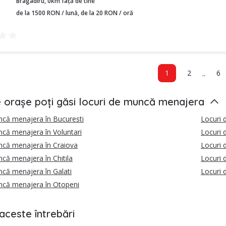
Bragadiru, 0km față de tine
de la 1500 RON / lună, de la 20 RON / oră
..
1
2
6
e orașe poți găsi locuri de muncă menajera
ncă menajera în Bucuresti
Locuri 
că menajera în Voluntari
Locuri 
ncă menajera în Craiova
Locuri 
că menajera în Chitila
Locuri 
că menajera în Galati
Locuri 
ncă menajera în Otopeni
aceste întrebări