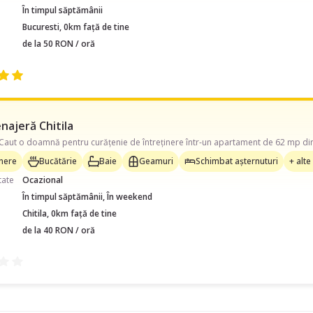
În timpul săptămânii
Bucuresti, 0km față de tine
de la 50 RON / oră
najeră Chitila
inere
Bucătărie
Baie
Geamuri
Schimbat așternuturi
+ alte
tate
Ocazional
În timpul săptămânii, În weekend
Chitila, 0km față de tine
de la 40 RON / oră