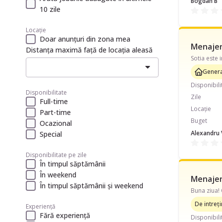
Bogdan B
10 zile
Locație
Doar anunțuri din zona mea
Menajeră
Distanța maximă față de locația aleasă
Genera
Disponibili
Disponibilitate
Zile
Full-time
Locație
Part-time
Buget
Ocazional
Alexandru 
Special
Disponibilitate pe zile
În timpul săptămânii
În weekend
Menajeră
În timpul săptămânii și weekend
De intreț
Experiență
Fără experiență
Disponibili