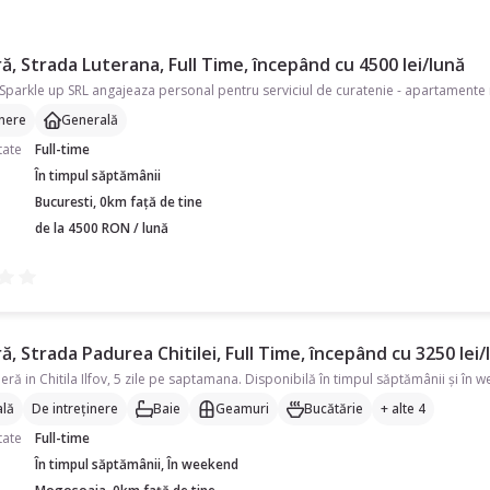
, Strada Luterana, Full Time, începând cu 4500 lei/lună
inere
Generală
tate
Full-time
În timpul săptămânii
Bucuresti, 0km față de tine
de la 4500 RON / lună
, Strada Padurea Chitilei, Full Time, începând cu 3250 lei/
lă
De intreținere
Baie
Geamuri
Bucătărie
+ alte 4
tate
Full-time
În timpul săptămânii, În weekend