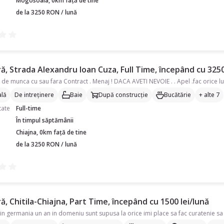
Mogosoaia, 0km față de tine
de la 3250 RON / lună
, Strada Alexandru Ioan Cuza, Full Time, începând cu 3250
lă
De intreținere
Baie
După construcție
Bucătărie
+ alte 7
tate
Full-time
În timpul săptămânii
Chiajna, 0km față de tine
de la 3250 RON / lună
, Chitila-Chiajna, Part Time, începând cu 1500 lei/lună
n germania un an in domeniu sunt supusa la orice imi place sa fac curatenie sa 