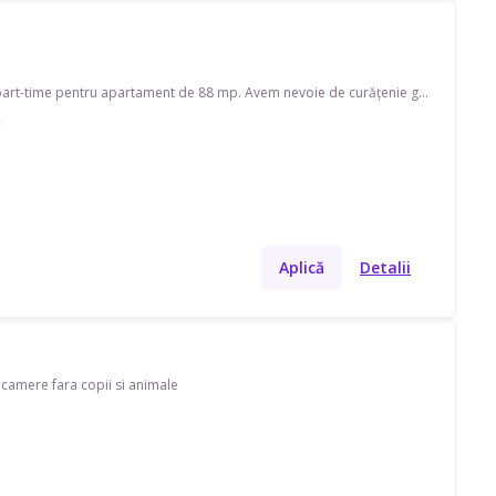
Caut menajeră pe strada Barca. Disponibilă în timpul săptămânii și în weekend, program part-time pentru apartament de 88 mp. Avem nevoie de curățenie generală, curățenie de întreținere, curățenie baie și curățenie geamuri, și ajutor cu spălat/călcat rufe, schimbat așternuturi, curățare aragaz/cuptor, curățare frigider, prepararea mâncării și îngrijire plante.
Aplică
Detalii
 camere fara copii si animale