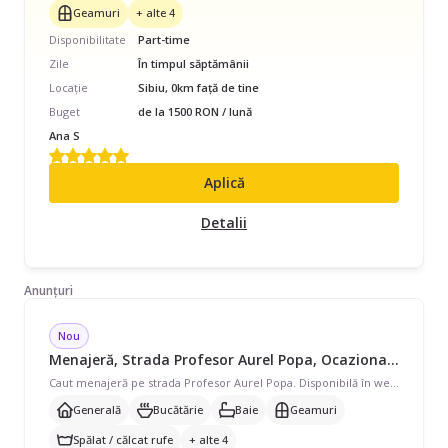
Geamuri
+ alte 4
Disponibilitate
Part-time
Zile
În timpul săptămânii
Locație
Sibiu, 0km față de tine
Buget
de la 1500 RON / lună
Ana S
Aplică
Detalii
Anunțuri
Nou
Menajeră, Strada Profesor Aurel Popa, Ocazional, începând cu 35 lei/oră
Caut menajeră pe strada Profesor Aurel Popa. Disponibilă în weekend, program ocazional pentru apartament de 60mp. Avem nevoie de curățenie generală, curățenie bucătărie, curățenie baie, curățenie geamuri și ajutor cu spălat/călcat rufe, curățare aragaz/cuptor, curățare frigider, prepararea mâncării ocazional și îngrijire plante. Preferăm pe cineva cu echipament propriu. Mentionez ca plata doresc sa o fac lunar. Vă mulțumesc și aștept oferta dumneavoastră.
Generală
Bucătărie
Baie
Geamuri
Spălat / călcat rufe
+ alte 4