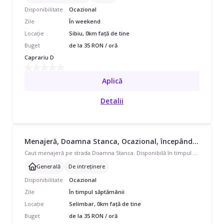
Disponibilitate
Ocazional
Zile
În weekend
Locație
Sibiu, 0km față de tine
Buget
de la 35 RON / oră
Caprariu D
Aplică
Detalii
Menajeră, Doamna Stanca, Ocazional, începând cu 35 lei/oră
Caut menajeră pe strada Doamna Stanca. Disponibilă în timpul săptămânii, program ocazional pentru apartament de 100-200 mp. Avem nevoie de curățenie generală și curățenie de întreținere. Căutăm pe cineva care să vorbească și engleză.
Generală
De intreținere
Disponibilitate
Ocazional
Zile
În timpul săptămânii
Locație
Selimbar, 0km față de tine
Buget
de la 35 RON / oră