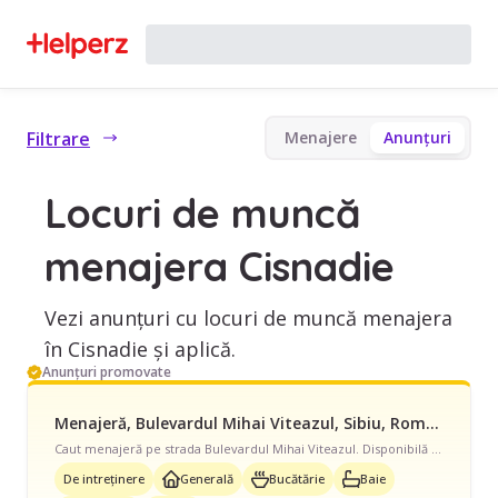
Filtrare
Menajere
Anunțuri
Locuri de muncă
menajera Cisnadie
Vezi anunțuri cu locuri de muncă menajera
în Cisnadie și aplică.
Anunțuri promovate
Menajeră, Bulevardul Mihai Viteazul, Sibiu, Romania, Part Time, începând cu 1500 lei/lună
Caut menajeră pe strada Bulevardul Mihai Viteazul. Disponibilă în timpul săptămânii, program part-time pentru casă/vilă de 100-200 mp. Avem nevoie de curățenie de întreținere, curățenie generală, curățenie bucătărie, curățenie baie, curățenie geamuri și ajutor cu curățare aragaz/cuptor, curățare frigider, spălat/călcat rufe, schimbat așternuturi.
De intreținere
Generală
Bucătărie
Baie