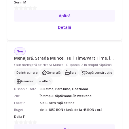
Sorin M
Aplică
Detalii
Nou
Menajeră, Strada Muncel, Full Time/Part Time, începând cu 3700 lei/lună
Caut menajeră pe strada Muncel. Disponibilă în timpul săptămânii și în weekend, program full-time sau part time pentru casă/vilă. Avem nevoie de curățenie de întreținere, curățenie generală, curățenie baie, curățenie după construcții, curățenie geamuri și curățenie bucătărie, și ajutor cu schimbat așternuturi, curățare aragaz/cuptor, curățare frigider și îngrijire plante etc. Plus de asta mai avem și curte, unde e necesar să fie curățată și 2 birouri.
De intreținere
Generală
Baie
După construcție
Geamuri
+ alte 5
Disponibilitate
Full-time, Part-time, Ocazional
Zile
În timpul săptămânii, În weekend
Locație
Sibiu, 0km față de tine
Buget
de la 1850 RON / lună, de la 45 RON / oră
Delia F