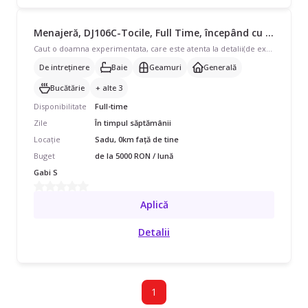
Menajeră, DJ106C-Tocile, Full Time, începând cu 5000 lei/lună
Caut o doamna experimentata, care este atenta la detalii(de exemplu sorteaza rufele, lenjeria dupa categorii distincte), cu putere de munca la un program de 5 zile pe saptamina si 2 weekenduri. Asiguram transportul de la domiciliu ,mesele.
De intreținere
Baie
Geamuri
Generală
Bucătărie
+ alte 3
Disponibilitate
Full-time
Zile
În timpul săptămânii
Locație
Sadu, 0km față de tine
Buget
de la 5000 RON / lună
Gabi S
Aplică
Detalii
1