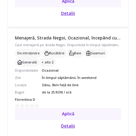
Aplică
Detalii
Menajeră, Strada Negoi, Ocazional, începând cu 25 lei/oră
Caut menajeră pe strada Negoi. Disponibilă în timpul săptămânii și în weekend, program ocazional pentru casă/vilă de 100-200 mp. Avem nevoie de curățenie de întreținere, curățenie bucătărie, curățenie baie, curățenie geamuri, curățenie generală și ajutor cu curățare aragaz/cuptor, îngrijire plante. Contact email dfilesan@yahoo.com
De intreținere
Bucătărie
Baie
Geamuri
Generală
+ alte 2
Disponibilitate
Ocazional
Zile
În timpul săptămânii, În weekend
Locație
Sibiu, 0km față de tine
Buget
de la 25 RON / oră
Florentina D
Aplică
Detalii