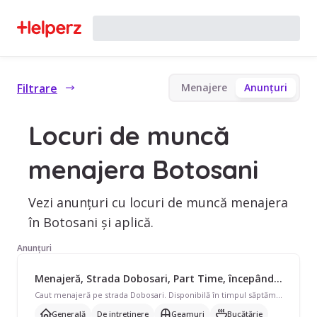
Filtrare
Menajere
Anunțuri
Locuri de muncă
menajera Botosani
Vezi anunțuri cu locuri de muncă menajera
în Botosani și aplică.
Anunțuri
Menajeră, Strada Dobosari, Part Time, începând cu 1850 lei/lună
Caut menajeră pe strada Dobosari. Disponibilă în timpul săptămânii și în weekend, program part-time pentru casă/vilă. Avem nevoie de curățenie generală, curățenie de întreținere, curățenie geamuri, curățenie bucătărie, curățenie baie și ajutor cu schimbat așternuturi, curățare aragaz/cuptor, curățare frigider, îngrijire plante, spălat/călcat rufe, prepararea mâncării.
Generală
De intreținere
Geamuri
Bucătărie