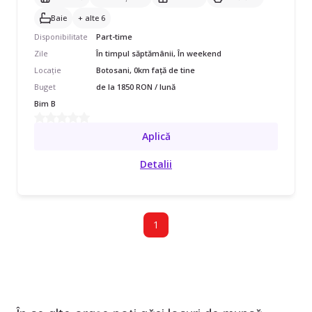
Baie
+ alte 6
Disponibilitate
Part-time
Zile
În timpul săptămânii, În weekend
Locație
Botosani, 0km față de tine
Buget
de la 1850 RON / lună
Bim B
Aplică
Detalii
1