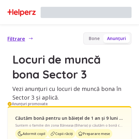
Filtrare
Bone
Anunțuri
Locuri de muncă
bona Sector 3
Vezi anunțuri cu locuri de muncă bona în
Sector 3 și aplică.
Anunțuri promovate
Căutăm bonă pentru un băiețel de 1 an și 9 luni – București, Băneasa (Sector 1)
Suntem o familie din zona Băneasa (Biharia) și căutăm o bonă caldă, blândă și implicată pentru băiețelul nostru de 1 an și 9 luni, pentru o perioadă de aproximativ 2–3 luni, cu posibilitate de prelungire, în funcție de momentul în care ne vom muta din București. 📍 Program: luni–vineri, aproximativ 9:00–18:00. Eu voi lucra de acasă (work from home) 90% din timp, însă în timpul programului meu de lucru Magnus va fi în grija bonei. Ne dorim o persoană care să devină un adult de încredere pentru el în această perioadă – să îi vorbească cu blândețe și respect, să se joace cu el, să îl încurajeze să exploreze lumea și să îi ofere un mediu sigur și cald. Magnus este un băiețel curios, vesel și plin de energie. Îi place să petreacă timp afară, să descopere lucruri noi și să interacționeze cu oamenii. Ne-ar plăcea ca bona să: - petreacă zilnic timp afară cu el (în parc sau în curte, când vremea permite); - organizeze jocuri și activități potrivite vârstei atunci când sunt în casă; - îi pregătească și să îi ofere mesele; - mențină ordinea în lucrurile lui (jucării, veselă, hainele folosite etc.), fără menaj general. - Magnus doarme, de regulă, aproximativ 1,5–2 ore la prânz, timp în care bona își poate lua pauza și masa. Uneori vom asigura și masa pentru bonă. Sunt binevenite atât persoanele cu experiență, cât și studente la Psihologie, PIPP, Educație timpurie sau alte domenii apropiate, dacă sunt responsabile, iubesc copiii și își doresc să construiască o relație frumoasă cu ei. Fumatul este acceptat doar exclusiv în exterior și niciodată în preajma copilului. Un detaliu important: în casă și în curte avem și o femelă Labrador foarte prietenoasă și liniștită. Ne dorim o persoană care se simte confortabil în preajma câinilor și îi plac animalele. Salariu orientativ: în jur de 4.000 lei/lună, negociabil în funcție de experiență și potrivire. Perioada și procesul de selecție: Ne-ar plăcea ca colaborarea să înceapă în jurul datei de 17 august, pentru a avea aproximativ două săptămâni de acomodare înainte ca eu să revin la serviciu, pe 31 august. Procesul de selecție va include o discuție inițială, iar pentru candidatele care par potrivite ne-ar plăcea să organizăm câteva ore de probă, remunerate, astfel încât să vedem dacă există o conexiune naturală între bonă și Magnus. Credem că această potrivire este importantă atât pentru copil, cât și pentru persoana care va avea grijă de el. Dacă simți că această colaborare ți s-ar potrivi sau cunoști pe cineva care ar fi interesat(ă), ne-ar plăcea să ne scrii câteva rânduri despre tine, experiența ta și, dacă există, sa ne trimiți și recomandări.
Adormit copil
Copii răciți
Preparare mese