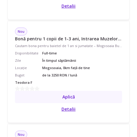
Detalii
Nou
Bonă pentru 1 copii de 1-3 ani, Intrarea Muzelor, Full Time, începând cu 3250 lei/lună
Cautam bona pentru baietel de 1 an si jumatate – Mogosoaia Buna! Cautam o bona serioasa, calma si iubitoare pentru baietelul nostru de 1 an si jumatate, in Mogosoaia, la intrarea dinspre Bucuresti. 📅 Incepere: 1 septembrie 🕘 Program: luni-vineri, aproximativ 9:00-17:00/17:30 👶 Copil de 1 an si jumatate, vesel, curios si activ. Ne dorim o persoana cu experienta in ingrijirea copiilor mici, rabdatoare, implicata si atenta la nevoile copilului. Pentru noi este foarte important sa existe o relatie frumoasa si de incredere intre bona si copil. Responsabilitati principale: ingrijirea si supravegherea copilului; joaca si activitati potrivite varstei; iesit afara la plimbare; pregatirea/manevrarea mesei copilului si strangerea dupa masa; schimbat, pregatit pentru somn si respectarea rutinei lui; in timpul somnului copilului, mici treburi legate de el: pus haine la spalat/uscator, calcat hainele care necesita acest lucru si pornit aspiratorul robot. Nu cautam menajera – prioritatea este copilul, iar treburile din casa sunt strict cele legate de el si se fac atunci cand timpul permite. Ne dorim o colaborare serioasa si pe termen lung. Daca sunteti interesata, va rog sa imi lasati un mesaj privat cu cateva detalii despre dumneavoastra, experienta cu copii de aceasta varsta, zona in care locuiti si asteptarile salariale.
Disponibilitate
Full-time
Zile
În timpul săptămânii
Locație
Mogosoaia, 0km față de tine
Buget
de la 3250 RON / lună
Teodora F
Aplică
Detalii
Nou