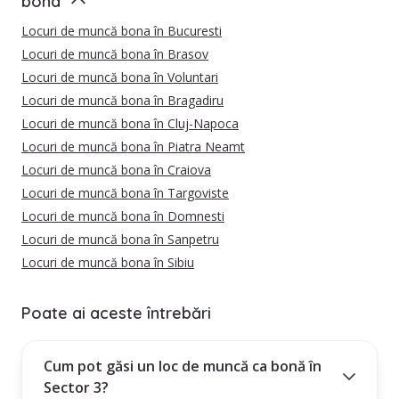
bona
Locuri de muncă bona în Bucuresti
Locuri de muncă bona în Brasov
Locuri de muncă bona în Voluntari
Locuri de muncă bona în Bragadiru
Locuri de muncă bona în Cluj-Napoca
Locuri de muncă bona în Piatra Neamt
Locuri de muncă bona în Craiova
Locuri de muncă bona în Targoviste
Locuri de muncă bona în Domnesti
Locuri de muncă bona în Sanpetru
Locuri de muncă bona în Sibiu
Poate ai aceste întrebări
Cum pot găsi un loc de muncă ca bonă în
Sector 3?