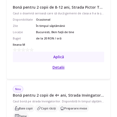
Bonă pentru 2 copii de 8-12 ani, Strada Pictor Theodor Aman, Ocazional, începând cu 20 lei/oră
Caut o doamnă serioasă care să ducă gemenii de clasa a II-a la școală. Școala începe la ora 8, deci doamna ar trebui să preia copiii de acasă la ora 7:30. Ocazional, am nevoie de cineva care să-i aducă acasă dacă nu pot face eu acest lucru (am în îngrijire încă un copil care are multe nevoi speciale). Școala este la 3 stații de autobuz distanță de casă sau aproximativ 15 min de mers pe jos.
Disponibilitate
Ocazional
Zile
În timpul săptămânii
Locație
Bucuresti, 0km față de tine
Buget
de la 20 RON / oră
Ileana M
Aplică
Detalii
Nou
Bonă pentru 2 copii de 4+ ani, Strada Invingatorilor, Full Time, începând cu 4800 lei/lună
Caut bonă pe strada Invingatorilor. Disponibilă în timpul săptămânii, program full-time, pentru 2 copii cu vârste de 6 ani și 20 ani. Avem nevoie de ajutor și cu băiță, îngrijire copii răciți, prepararea mâncării, ajutor la teme, la cea mică, cea mare are Autism si nu necesita decât a i se acorda o masă.
Baie copii
Copii răciți
Preparare mese
Teme