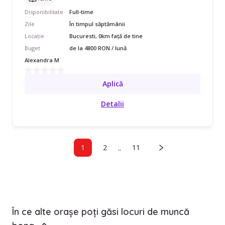
Disponibilitate
Full-time
Zile
În timpul săptămânii
Locație
Bucuresti, 0km față de tine
Buget
de la 4800 RON / lună
Alexandra M
Aplică
Detalii
..
1
2
11
În ce alte orașe poți găsi locuri de muncă