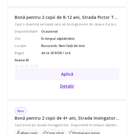
Bonă pentru 2 copii de 8-12 ani, Strada Pictor Theodor Aman, Ocazional, începând cu 20 lei/oră
Caut o doamnă serioasă care să ducă gemenii de clasa a II-a la școală. Școala începe la ora 8, deci doamna ar trebui să preia copiii de acasă la ora 7:30. Ocazional, am nevoie de cineva care să-i aducă acasă dacă nu pot face eu acest lucru (am în îngrijire încă un copil care are multe nevoi speciale). Școala este la 3 stații de autobuz distanță de casă sau aproximativ 15 min de mers pe jos.
Disponibilitate
Ocazional
Zile
În timpul săptămânii
Locație
Bucuresti, 0km față de tine
Buget
de la 20 RON / oră
Ileana M
Aplică
Detalii
Nou
Bonă pentru 2 copii de 4+ ani, Strada Invingatorilor, Full Time, începând cu 4800 lei/lună
Caut bonă pe strada Invingatorilor. Disponibilă în timpul săptămânii, program full-time, pentru 2 copii cu vârste de 6 ani și 20 ani. Avem nevoie de ajutor și cu băiță, îngrijire copii răciți, prepararea mâncării, ajutor la teme, la cea mică, cea mare are Autism si nu necesita decât a i se acorda o masă.
Baie copii
Copii răciți
Preparare mese