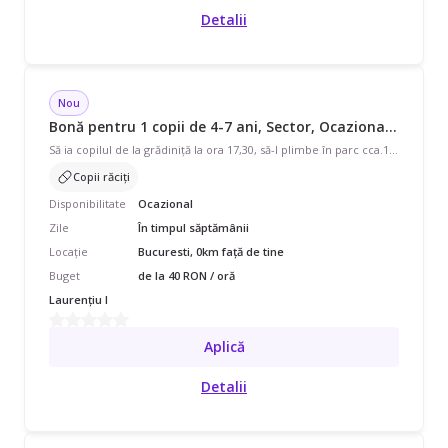
Detalii
Nou
Bonă pentru 1 copii de 4-7 ani, Sector, Ocazional, începând cu 40 lei/oră
Să ia copilul de la grădiniță la ora 17,30, să-l plimbe în parc cca.1,5 ore și adus acasă. Când e bolnav, să poată sta cu el de dimineață, ora 8,30, până după-amiază, ora 18,30
Copii răciți
Disponibilitate
Ocazional
Zile
În timpul săptămânii
Locație
Bucuresti, 0km față de tine
Buget
de la 40 RON / oră
Laurențiu I
Aplică
Detalii