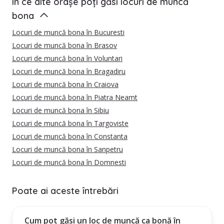
În ce alte orașe poți găsi locuri de muncă
bona
Locuri de muncă bona în Bucuresti
Locuri de muncă bona în Brasov
Locuri de muncă bona în Voluntari
Locuri de muncă bona în Bragadiru
Locuri de muncă bona în Craiova
Locuri de muncă bona în Piatra Neamt
Locuri de muncă bona în Sibiu
Locuri de muncă bona în Targoviste
Locuri de muncă bona în Constanta
Locuri de muncă bona în Sanpetru
Locuri de muncă bona în Domnesti
Poate ai aceste întrebări
Cum pot găsi un loc de muncă ca bonă în