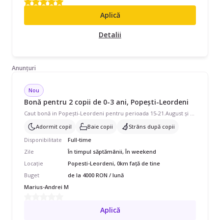
Aplică
Detalii
Anunțuri
Nou
Bonă pentru 2 copii de 0-3 ani, Popești-Leordeni
Caut bonă in Popești-Leordeni pentru perioada 15-21.August și 31.August - 6.Septembrie, program full-time in aceste două perioade. Avem 2 copii, cel mic are 8 luni iar cel mare are 2 ani și 8 luni. Cel mare merge la creșă în timpul săptămânii. Avem nevoie de ajutor cu adormitul copiilor, petrecut timpul cu copii, băiță, strâns după copii.
Adormit copil
Baie copii
Strâns după copii
Disponibilitate
Full-time
Zile
În timpul săptămânii, În weekend
Locație
Popesti-Leordeni, 0km față de tine
Buget
de la 4000 RON / lună
Marius-Andrei M
Aplică