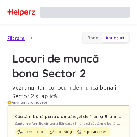
Filtrare
Bone
Anunțuri
Locuri de muncă
bona Sector 2
Vezi anunțuri cu locuri de muncă bona în
Sector 2 și aplică.
Anunțuri promovate
Căutăm bonă pentru un băiețel de 1 an și 9 luni – București, Băneasa (Sector 1)
Suntem o familie din zona Băneasa (Biharia) și căutăm o bonă caldă, blândă și implicată pentru băiețelul nostru de 1 an și 9 luni, pentru o perioadă de aproximativ 2–3 luni, cu posibilitate de prelungire, în funcție de momentul în care ne vom muta din București. 📍 Program: luni–vineri, aproximativ 9:00–18:00. Eu voi lucra de acasă (work from home) 90% din timp, însă în timpul programului meu de lucru Magnus va fi în grija bonei. Ne dorim o persoană care să devină un adult de încredere pentru el în această perioadă – să îi vorbească cu blândețe și respect, să se joace cu el, să îl încurajeze să exploreze lumea și să îi ofere un mediu sigur și cald. Magnus este un băiețel curios, vesel și plin de energie. Îi place să petreacă timp afară, să descopere lucruri noi și să interacționeze cu oamenii. Ne-ar plăcea ca bona să: - petreacă zilnic timp afară cu el (în parc sau în curte, când vremea permite); - organizeze jocuri și activități potrivite vârstei atunci când sunt în casă; - îi pregătească și să îi ofere mesele; - mențină ordinea în lucrurile lui (jucării, veselă, hainele folosite etc.), fără menaj general. - Magnus doarme, de regulă, aproximativ 1,5–2 ore la prânz, timp în care bona își poate lua pauza și masa. Uneori vom asigura și masa pentru bonă. Sunt binevenite atât persoanele cu experiență, cât și studente la Psihologie, PIPP, Educație timpurie sau alte domenii apropiate, dacă sunt responsabile, iubesc copiii și își doresc să construiască o relație frumoasă cu ei. Fumatul este acceptat doar exclusiv în exterior și niciodată în preajma copilului. Un detaliu important: în casă și în curte avem și o femelă Labrador foarte prietenoasă și liniștită. Ne dorim o persoană care se simte confortabil în preajma câinilor și îi plac animalele. Salariu orientativ: în jur de 4.000 lei/lună, negociabil în funcție de experiență și potrivire. Perioada și procesul de selecție: Ne-ar plăcea ca colaborarea să înceapă în jurul datei de 17 august, pentru a avea aproximativ două săptămâni de acomodare înainte ca eu să revin la serviciu, pe 31 august. Procesul de selecție va include o discuție inițială, iar pentru candidatele care par potrivite ne-ar plăcea să organizăm câteva ore de probă, remunerate, astfel încât să vedem dacă există o conexiune naturală între bonă și Magnus. Credem că această potrivire este importantă atât pentru copil, cât și pentru persoana care va avea grijă de el. Dacă simți că această colaborare ți s-ar potrivi sau cunoști pe cineva care ar fi interesat(ă), ne-ar plăcea să ne scrii câteva rânduri despre tine, experiența ta și, dacă există, sa ne trimiți și recomandări.
Adormit copil
Copii răciți
Preparare mese