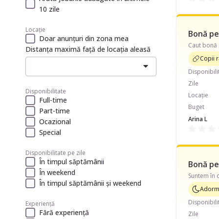
10 zile
Locație
Bonă pen
Doar anunțuri din zona mea
Distanța maximă față de locația aleasă
Copii r
Disponibili
Zile
Disponibilitate
Locație
Full-time
Buget
Part-time
Arina L
Ocazional
Special
Disponibilitate pe zile
În timpul săptămânii
Bonă pen
În weekend
Suntem în c
În timpul săptămânii și weekend
Adormi
Disponibili
Experiență
Fără experiență
Zile