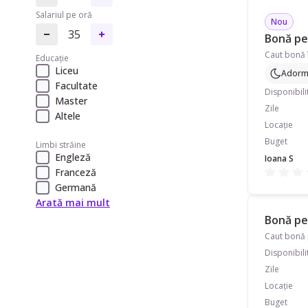
Salariul pe oră
Nou
35
Bonă pen
Caut bonă î
Educație
Liceu
Adormi
Facultate
Disponibili
Master
Zile
Altele
Locație
Buget
Limbi străine
Engleză
Ioana S
Franceză
Germană
Arată mai mult
Bonă pen
Disponibili
Zile
Locație
Buget