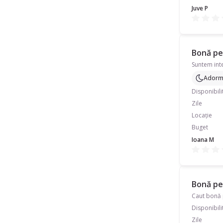
Juve P
Bonă pen
Adormi
Disponibili
Zile
Locație
Buget
Ioana M
Bonă pen
Caut bonă p
Disponibili
Zile