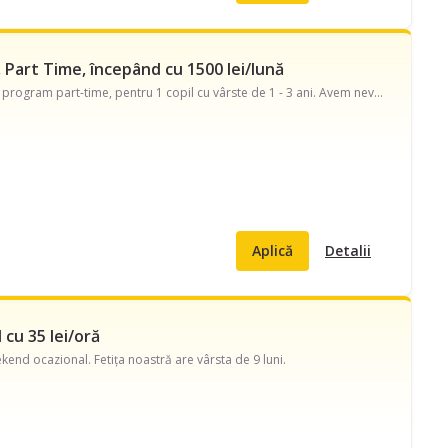
, Part Time, începând cu 1500 lei/lună
Caut bonă pe strada Aleea Elisabeta Rizea. Disponibilă în timpul săptămânii și în weekend, program part-time, pentru 1 copil cu vârste de 1 - 3 ani. Avem nevoie de ajutor și cu îngrijire copii răciți, să adoarmă copilul, strâns după copil.
Aplică
Detalii
 cu 35 lei/oră
kend ocazional. Fetița noastră are vârsta de 9 luni.