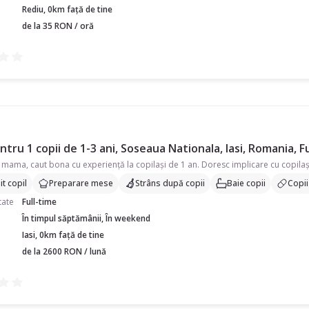
Rediu, 0km față de tine
de la 35 RON / oră
tru 1 copii de 1-3 ani, Soseaua Nationala, Iasi, Romania, F
t copil
Preparare mese
Strâns după copii
Baie copii
Copii 
tate
Full-time
În timpul săptămânii, În weekend
Iasi, 0km față de tine
de la 2600 RON / lună