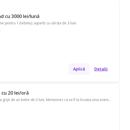
nd cu 3000 lei/lună
me pentru 1 bebeluș superb cu vârsta de 3 luni.
Aplică
Detalii
cu 20 lei/oră
Caut bonă pentru data de 16 august începând cu ora 15:00 până la ora 02:00 pentru a avea grijă de un bebe de 2 luni. Menționez ca va fi la locația unui eveniment din zona Horpaz Iași.