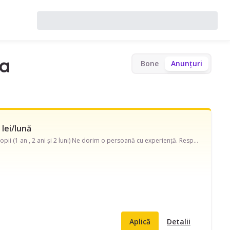
va
Bone
Anunțuri
 lei/lună
Căutăm o persoană responsabilă , empatică și calmă care să ne ajute în îngrijirea celor 2 copii (1 an , 2 ani și 2 luni) Ne dorim o persoană cu experiență. Responsabilități: schimbat, spălat, hrănit, adormit, plimbat, joacă și activități specifice vârstei, păstrarea unui mediu curat și plăcut
Aplică
Detalii