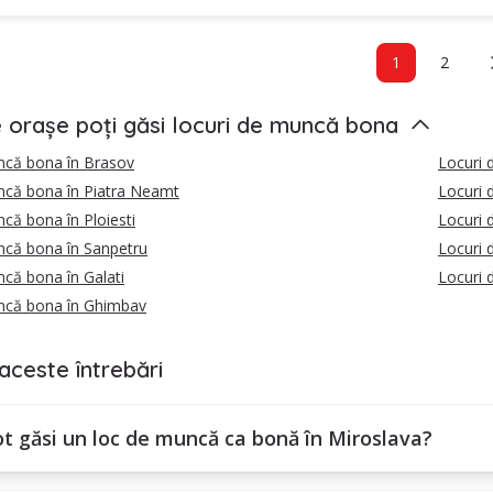
1
2
e orașe poți găsi locuri de muncă bona
ncă bona în Brasov
Locuri 
ncă bona în Piatra Neamt
Locuri 
că bona în Ploiesti
Locuri 
ncă bona în Sanpetru
Locuri 
că bona în Galati
Locuri
ncă bona în Ghimbav
aceste întrebări
t găsi un loc de muncă ca bonă în Miroslava?