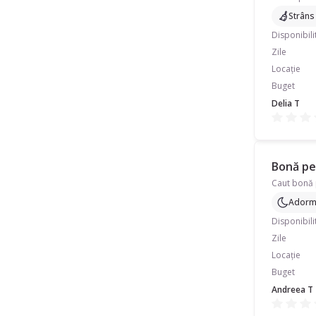
Strâns
Disponibili
Zile
Locație
Buget
Delia T
Bonă pen
Caut bonă p
Adormi
Disponibili
Zile
Locație
Buget
Andreea T