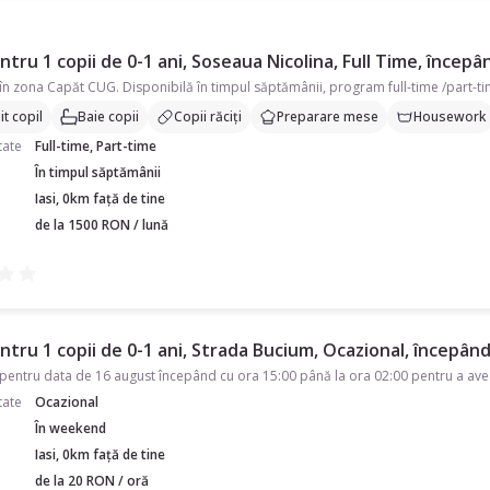
tru 1 copii de 0-1 ani, Soseaua Nicolina, Full Time, începâ
n zona Capăt CUG. Disponibilă în timpul săptămânii, program full-time /part-ti
t copil
Baie copii
Copii răciți
Preparare mese
Housework
tate
Full-time, Part-time
În timpul săptămânii
Iasi, 0km față de tine
de la 1500 RON / lună
tru 1 copii de 0-1 ani, Strada Bucium, Ocazional, începând 
tate
Ocazional
În weekend
Iasi, 0km față de tine
de la 20 RON / oră