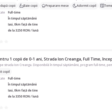
 după copii
Baie copii
Preparare mese
Adormit copil
Tem
tate
Full-time
În timpul săptămânii
Iasi, 0km față de tine
de la 3250 RON / lună
tru 1 copii de 0-1 ani, Strada Ion Creanga, Full Time, înce
e strada Ion Creanga. Disponibilă în timpul săptămânii, program full-time, pentr
t copil
tate
Full-time
În timpul săptămânii
Iasi, 0km față de tine
de la 3350 RON / lună