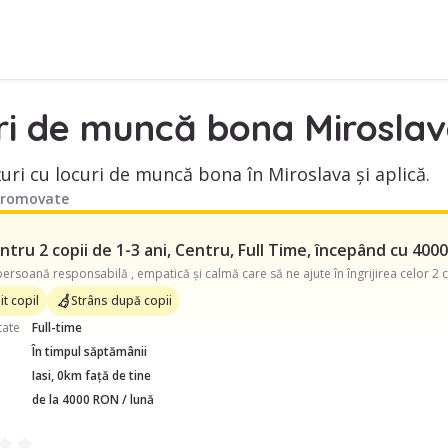
ri de muncă bona Mirosla
uri cu locuri de muncă bona în Miroslava și aplică.
promovate
tru 2 copii de 1-3 ani, Centru, Full Time, începând cu 4000
t copil
Strâns după copii
tate
Full-time
În timpul săptămânii
Iasi, 0km față de tine
de la 4000 RON / lună