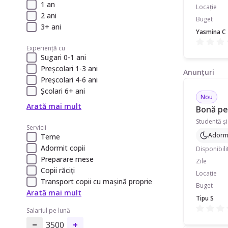
1 an
Locație
2 ani
Buget
3+ ani
Yasmina C
Experiență cu
Sugari 0-1 ani
Preșcolari 1-3 ani
Anunțuri
Preșcolari 4-6 ani
Școlari 6+ ani
Nou
Arată mai mult
Bonă pen
Servicii
Adormi
Teme
Adormit copii
Disponibili
Preparare mese
Zile
Copii răciți
Locație
Transport copii cu mașină proprie
Buget
Arată mai mult
Tipu S
Salariul pe lună
3500