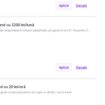
Aplică
Detalii
ând cu 3200 lei/lună
Suntem interesati de o bonă in Iasi, cartierul Alexandru cel Bun. Cautam o persoana care este disponibila în timpul săptămânii, program 8 ore (7-15) pentru 1 copil cu vârsta de 1 an si 10 luni. Vorbeste, spune tot ce are nevoie, avem nevoie doar ca cineva sa se ocupe de ea, sa se joace, sa faca activitati si sa ii dea de mancare. Alte atributii legate de menaj nu ne intereseaza.
Aplică
Detalii
d cu 20 lei/oră
ram ocazional pentru un copil cu vârste 1 an si 4 luni.