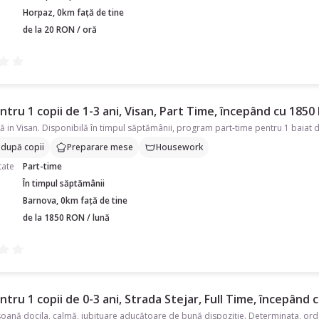
Horpaz, 0km față de tine
de la 20 RON / oră
tru 1 copii de 1-3 ani, Visan, Part Time, începând cu 1850 
 după copii
Preparare mese
Housework
tate
Part-time
În timpul săptămânii
Barnova, 0km față de tine
de la 1850 RON / lună
tru 1 copii de 0-3 ani, Strada Stejar, Full Time, începând c
oană docila, calmă, iubituare aducătoare de bună dispoziție. Determinata, ordo