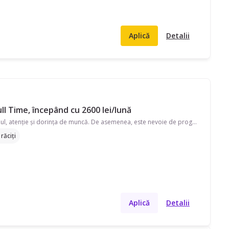
Aplică
Detalii
ull Time, începând cu 2600 lei/lună
Studentă și mama, caut bona cu experiență la copilași de 1 an. Doresc implicare cu copilașul, atenție și dorința de muncă. De asemenea, este nevoie de program flexibil în funcție de orarul facultății. Preț negociabil. Pentru mai multe detalii aștept mesaj!
răciți
Aplică
Detalii