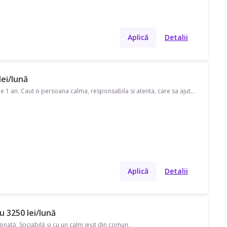
Aplică
Detalii
lei/lună
Caut o bonă in Visan. Disponibilă în timpul săptămânii, program part-time pentru 1 baiat de 1 an. Caut o persoana calma, responsabila si atenta, care sa ajute la supravegherea copilului si la diverse activitati de dezvoltare. Avem nevoie de ajutor și cu strâns după copil, prepararea mâncării, treburile casei. Este disponibil si transport in comun, autobuzul 203 Podul Ros - Visan apoi 204 Visan - Pietraria
Aplică
Detalii
u 3250 lei/lună
nată. Sociabilă și cu un calm ieșit din comun.