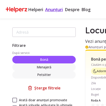
Helperi
Anunțuri
Despre
Blog
Locu
Vezi anunț
Filtrare
Anunțuri 
După servicii
Bonă pen
Bonă
Menajeră
Adormi
Petsitter
Disponibili
Zile
Șterge filtrele
Locație
Buget
Arată doar anunțuri promovate
Roda A
Arată joburile adăugate în ultimele