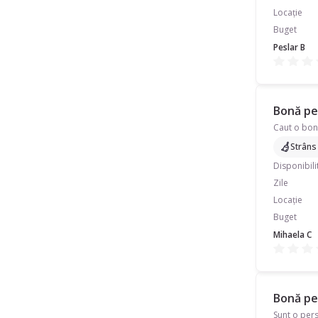
Locație
Buget
Peslar B
Bonă pen
Strâns
Disponibili
Zile
Locație
Buget
Mihaela C
Bonă pen
Sunt o pers