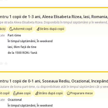
tru 1 copii de 1-3 ani, Aleea Elisabeta Rizea, Iasi, Romania
ăciți
Adormit copil
Strâns după copii
tate
Part-time
În timpul săptămânii, În weekend
Iasi, 0km față de tine
de la 1500 RON / lună
tru 1 copii de 0-1 ani, Soseaua Rediu, Ocazional, începând
ăutare de bona part-time, cu disponibilitate atât în timpul săptămânii cât și wee
t copil
Baie copii
Strâns după copii
Preparare mese
tate
Ocazional
În timpul săptămânii, În weekend