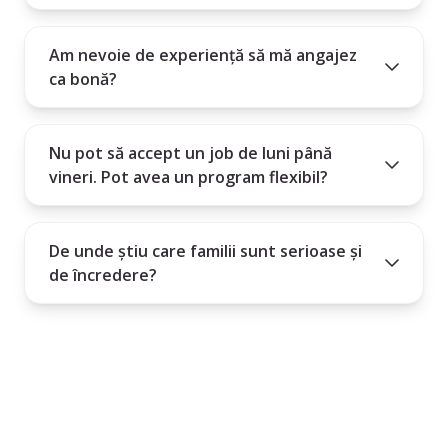
Am nevoie de experiență să mă angajez
ca bonă?
Nu pot să accept un job de luni până
vineri. Pot avea un program flexibil?
De unde știu care familii sunt serioase și
de încredere?