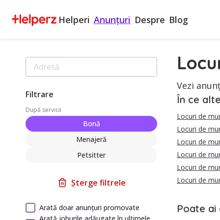
Helperi
Anunțuri
Despre
Blog
Locu
Vezi anunț
Filtrare
În ce alt
După servicii
Locuri de mu
Bonă
Locuri de mun
Menajeră
Locuri de mu
Locuri de mu
Petsitter
Locuri de mu
Locuri de mu
Șterge filtrele
Poate ai 
Arată doar anunțuri promovate
Arată joburile adăugate în ultimele