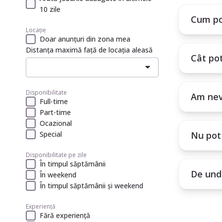
10 zile
Cum po
Locație
Doar anunțuri din zona mea
Distanța maximă față de locația aleasă
Cât po
Disponibilitate
Am nev
Full-time
Part-time
Ocazional
Special
Nu pot 
Disponibilitate pe zile
În timpul săptămânii
De unde
În weekend
În timpul săptămânii și weekend
Experiență
Fără experiență