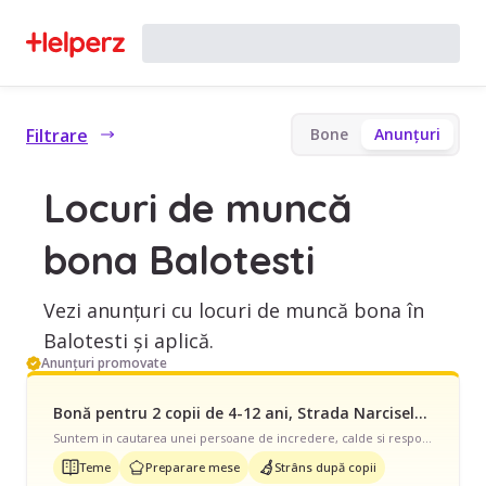
Filtrare
Bone
Anunțuri
Locuri de muncă
bona Balotesti
Vezi anunțuri cu locuri de muncă bona în
Balotesti și aplică.
Anunțuri promovate
Bonă pentru 2 copii de 4-12 ani, Strada Narciselor, Part Time, începând cu 2000 lei/lună
Suntem in cautarea unei persoane de incredere, calde si responsabile, care sa ne ajute cu cei doi copii (8 ani, respectiv 4 ani). Program: Luni – Joi, intre 15:00 si 19:00 (4 ore/zi); Posibilitate de extindere a programului la 8 ore/zi (5 zile / saptamana) in perioadele in care copilul mic este bolnav si in vacantele scolare. Responsabilitati principale: Pregatirea mesei si servirea mesei dupa ce copiii revin de la scoala (cel mare ajunge acasa in jurul orei 15:30/16:30, in functie de zi, cel mic termina gradinita dupa 17:30); Pregatirea pachetelului pentru scoala pentru ziua urmatoare; Pregatirea hainutelor; Sprijin in efectuarea temelor (clasa a II-a); Insotirea copiilor la diverse activitati extrascolare. In perioadele de boala/vacanta copii: Supravegherea si ingrijirea lor; Administrarea mesei si a medicatiei (conform indicatiilor parintilor); Organizarea de activitati potrivite varstei: teme, desen, citit, jocuri etc.. Ne dorim o persoana care: Este responsabila, rabdatoare si implicata; Iubeste copiii si are experienta in ingrijirea lor; Este punctuala. Ce oferim? Un mediu de lucru placut si respectuos; Remuneratie motivanta, stabilita in functie de experienta si responsabilitati. Daca acest rol vi se potriveste sau cunoasteti pe cineva interesat, ne-ar face placere sa discutam.
Teme
Preparare mese
Strâns după copii