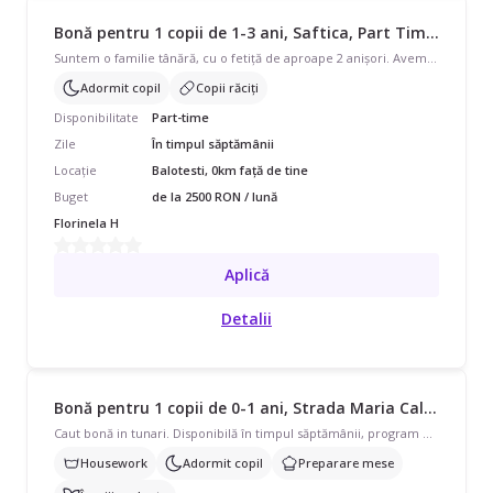
Bonă pentru 1 copii de 1-3 ani, Saftica, Part Time, începând cu 2500 lei/lună
Suntem o familie tânără, cu o fetiță de aproape 2 anișori. Avem nevoie de ajutor între orele 8-12 începând cu luna noiembrie. Împreună cu noi locuiește și bunica copilului care va ajuta și ea. Fetița noastră este un copilaș vorbăreț, curios si energic, mereu cu zâmbetul pe buze. Este un copil activ care iubește atât locul de joacă cat și cărțile. Locația dispune de loc de joacă în condominiu și noi de o mică curte cu diverse jucării.
Adormit copil
Copii răciți
Disponibilitate
Part-time
Zile
În timpul săptămânii
Locație
Balotesti, 0km față de tine
Buget
de la 2500 RON / lună
Florinela H
Aplică
Detalii
Bonă pentru 1 copii de 0-1 ani, Strada Maria Calimachi, Ocazional, începând cu 50 lei/oră
Caut bonă in tunari. Disponibilă în timpul săptămânii, program ocazional pentru 1 copil cu vârste de 0 - 11 luni. Avem nevoie de ajutor și cu treburile casei, să adoarmă copilul, prepararea mâncării, îngrijire plante.
Housework
Adormit copil
Preparare mese