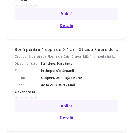
Aplică
Detalii
Bonă pentru 1 copii de 0-1 ani, Strada Floare de Cais, Full Time, începând cu 4000 lei/lună
Caut bonă pe strada Floare de Cais. Disponibilă în timpul săptămânii, program full-time pentru 1 copil cu vârsta de 0 - 11 luni.
Disponibilitate
Full-time, Part-time
Zile
În timpul săptămânii
Locație
Otopeni, 0km față de tine
Buget
de la 2000 RON / lună
Alexandra M
Aplică
Detalii