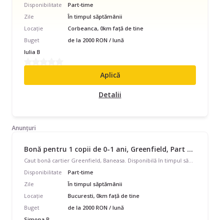
Disponibilitate
Part-time
Zile
În timpul săptămânii
Locație
Corbeanca, 0km față de tine
Buget
de la 2000 RON / lună
Iulia B
Aplică
Detalii
Anunțuri
Bonă pentru 1 copii de 0-1 ani, Greenfield, Part Time, începând cu 2000 lei/lună
Caut bonă cartier Greenfield, Baneasa. Disponibilă în timpul săptămânii, program part-time, 12- 16, pentru 1 copil cu vârsta de 0 - 11 luni.
Disponibilitate
Part-time
Zile
În timpul săptămânii
Locație
Bucuresti, 0km față de tine
Buget
de la 2000 RON / lună
Simona P