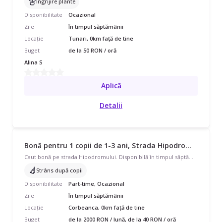
Îngrijire plante
Disponibilitate
Ocazional
Zile
În timpul săptămânii
Locație
Tunari, 0km față de tine
Buget
de la 50 RON / oră
Alina S
Aplică
Detalii
Bonă pentru 1 copii de 1-3 ani, Strada Hipodromului, Part Time, începând cu 2000 lei/lună
Caut bonă pe strada Hipodromului. Disponibilă în timpul săptămânii, program ocazional, pentru un copil cu vârste de 1 - 3 ani. Avem nevoie de ajutor și cu strâns după copil.
Strâns după copii
Disponibilitate
Part-time, Ocazional
Zile
În timpul săptămânii
Locație
Corbeanca, 0km față de tine
Buget
de la 2000 RON / lună, de la 40 RON / oră