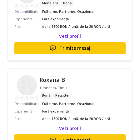
Menajeră
Bonă
Disponibilitate
Full-time, Part-time, Ocazional
Experiență
Fără experiență
Preț
de la 1500 RON / lună, de la 20 RON / oră
Vezi profil
Trimite mesaj
Roxana B
Timisoara, Timis
Bonă
Petsitter
Disponibilitate
Full-time, Part-time, Ocazional
Experiență
Fără experiență
Preț
de la 1500 RON / lună, de la 20 RON / oră
Vezi profil