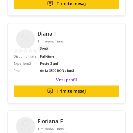
Trimite mesaj
Diana I
Timisoara, Timis
Bonă
Disponibilitate
Full-time
Experiență
Peste 3 ani
Preț
de la 3500 RON / lună
Vezi profil
Trimite mesaj
Floriana F
Timisoara, Timis