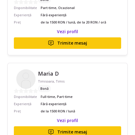
Disponibilitate
Part-time, Ocazional
Experiență
Fără experiență
Preț
de la 1500 RON / lună, de la 20 RON / oră
Vezi profil
Trimite mesaj
Maria D
Timisoara, Timis
Bonă
Disponibilitate
Full-time, Part-time
Experiență
Fără experiență
Preț
de la 1500 RON / lună
Vezi profil
Trimite mesaj