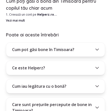
Cum poți găsi o bonă din Timisoara pentru
Angajarea unei babysitter este un angajament mare și este important
copilul tău chiar acum
să știi dacă persoana pe care o angajezi este potrivită pentru familia
ta.
1. Creează un cont pe
Helperz.ro
.
2. Selectează orașul Timisoara și alte date utile, precum zona în care
Vezi mai mult
O bonă poate transforma timpul petrecut cu copilul tău într-o
locuiești.
aventură. Gândește-te la plimbări creative pe malul Begăi, vizite la
3. Treci prin lista de bone din Timisoara și alege în funcție de nevoile
Poate ai aceste întrebări
Muzeul Satului Bănățean sau jocuri în Parcul Copiilor Ion Creangă.
tale.
4. Folosește filtrele din stânga paginii, pentru o căutare mai restrânsă,
Cum pot găsi bone în Timisoara?
pe nevoile tale.
Cum poți intra în contact cu bona aleasă?
Ce este Helperz?
Plătești un abonament lunar, trimestrial sau anual.
Cum iau legătura cu o bonă?
Care sunt prețurile percepute de bone in
Timisoara?