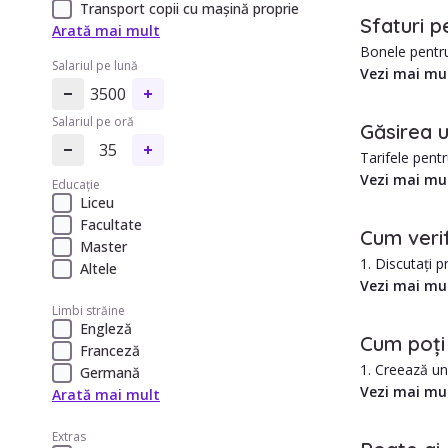
Transport copii cu mașină proprie
Sfaturi p
Arată mai mult
Bonele pentru 
Salariul pe lună
Vezi mai mu
3500
În Selimbar av
Salariul pe oră
Găsirea u
Avantajele ang
35
Tarifele pent
prețurile pot 
Vezi mai mu
1. Costul est
Educație
Liceu
2. Îngrijire p
Angajarea une
Facultate
Cum verif
Master
1. Discutați p
Altele
2. Solicitați re
Vezi mai mu
3. Verificați 
Limbi străine
Engleză
4. Obțineți u
Cum poți 
Franceză
1. Creează u
Germană
2. Selectează 
Vezi mai mu
Arată mai mult
3. Treci prin lista de bone din Selimbar și alege în funcție d
4. Folosește f
Extras