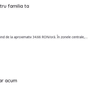
ru familia ta
na in ajutor.
nind de la aproximativ 34.66 RON/oră. În zonele centrale,
rsoana pe care o angajezi este potrivită pentru familia ta.
iar acum
le.