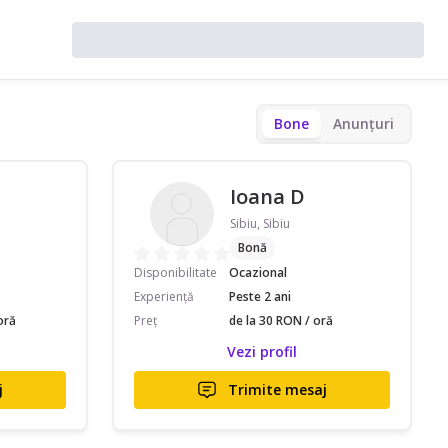
Bone
Anunțuri
Ioana D
Sibiu, Sibiu
Bonă
Disponibilitate
Ocazional
Experiență
Peste 2 ani
oră
Preț
de la 30 RON / oră
Vezi profil
j
Trimite mesaj