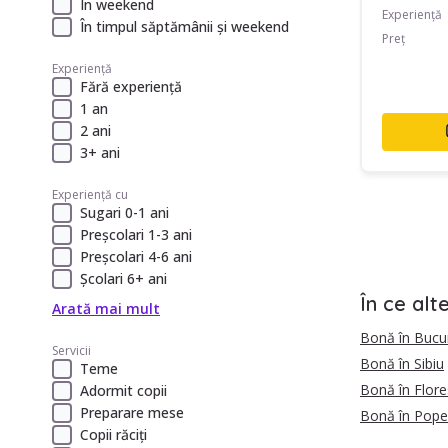
În weekend
Experiență
În timpul săptămânii și weekend
Preț
Experiență
Fără experiență
1 an
2 ani
3+ ani
Experiență cu
Sugari 0-1 ani
Preșcolari 1-3 ani
Preșcolari 4-6 ani
Școlari 6+ ani
În ce alt
Arată mai mult
Bonă în Bucur
Servicii
Bonă în Sibiu
Teme
Bonă în Flore
Adormit copii
Preparare mese
Bonă în Pope
Copii răciți