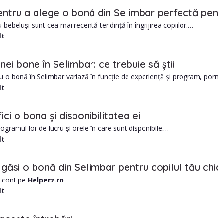
entru a alege o bonă din Selimbar perfectă pent
bebeluși sunt cea mai recentă tendință în îngrijirea copiilor.
lt
em în momentul de față 561 bone verificate si calificate, gata sa iti vi
nei bone în Selimbar: ce trebuie să știi
ajării unui babysitter din Selimbar includ:
ru o bonă în Selimbar variază în funcție de experiență și program, por
fi ușor mai ridicate.
lt
e de obicei mai mic decât o grădiniță.
ersonalizată în funcție de nevoile copilului dumneavoastră
i babysitter este un angajament mare și este important să știi dacă pe
ici o bona și disponibilitatea ei
rogramul lor de lucru și orele în care sunt disponibile.
ferințe de la alte familii.
lt
antecedentele penale și cazierul de conducere.
n examen medical sau întrebați dacă au vaccinuri curente.
găsi o bonă din Selimbar pentru copilul tău ch
n cont pe
Helperz.ro
.
orașul Selimbar și alte date utile, precum zona în care locuiești.
lt
e nevoile tale.
iltrele din stânga paginii, pentru o căutare mai restrânsă, pe nevoile ta