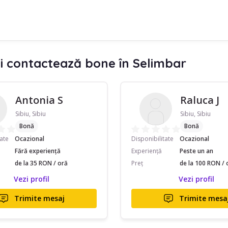
i contactează bone în Selimbar
Antonia S
Raluca J
Sibiu, Sibiu
Sibiu, Sibiu
Bonă
Bonă
tate
Ocazional
Disponibilitate
Ocazional
Fără experiență
Experiență
Peste un an
de la 35 RON / oră
Preț
de la 100 RON / 
Vezi profil
Vezi profil
Trimite mesaj
Trimite mesa