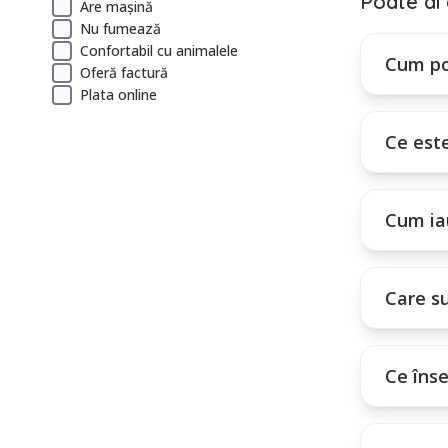
Poate ai 
Are mașină
Nu fumează
Cum poți int
Confortabil cu animalele
Plătești un a
Cum po
Oferă factură
Plata online
Ce est
Cum ia
Care su
Ce îns