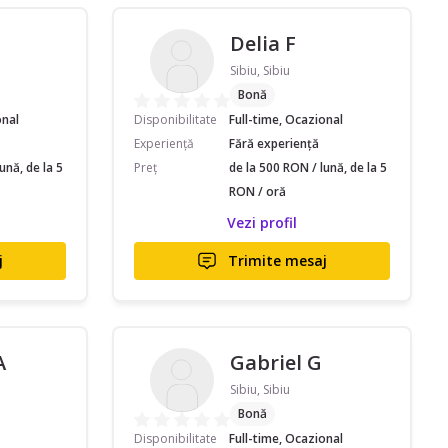
Delia F
Sibiu, Sibiu
Bonă
onal
Disponibilitate
Full-time, Ocazional
Experiență
Fără experiență
ună, de la 5
Preț
de la 500 RON / lună, de la 5
RON / oră
Vezi profil
j
Trimite mesaj
A
Gabriel G
Sibiu, Sibiu
Bonă
Disponibilitate
Full-time, Ocazional