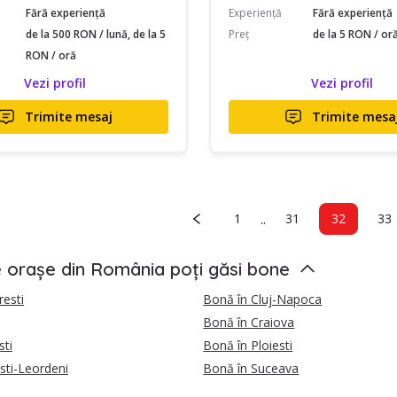
Fără experiență
Experiență
Fără experiență
de la 500 RON / lună, de la 5
Preț
de la 5 RON / or
RON / oră
Vezi profil
Vezi profil
Trimite mesaj
Trimite mesa
..
1
31
32
33
e orașe din România poți găsi bone
esti
Bonă în Cluj-Napoca
Bonă în Craiova
sti
Bonă în Ploiesti
sti-Leordeni
Bonă în Suceava