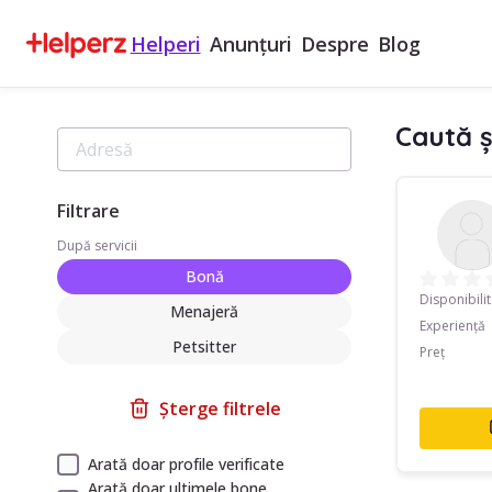
Helperi
Anunțuri
Despre
Blog
Caută ș
Filtrare
După servicii
Bonă
Disponibili
Menajeră
Experiență
Petsitter
Preț
Șterge filtrele
Arată doar profile verificate
Arată doar ultimele bone