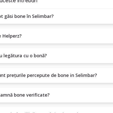
aceste întrebări
ra în contact cu bona aleasă?
bonament lunar, trimestrial sau anual.
t găsi bone în Selimbar?
e Helperz?
u legătura cu o bonă?
nt prețurile percepute de bone in Selimbar?
eamnă bone verificate?