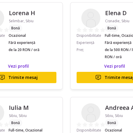
Lorena H
Elena D
Selimbar, Sibiu
Cisnadie, Sibiu
Bonă
Bonă
tate
Ocazional
Disponibilitate
Full-time, Ocazi
Fără experiență
Experiență
Fără experiență
de la 20 RON / oră
Preț
de la 500 RON / l
RON / oră
Vezi profil
Vezi profil
Trimite mesaj
Trimite mesa
Iulia M
Andreea 
Sibiu, Sibiu
Sibiu, Sibiu
Bonă
Bonă
tate
Full-time, Ocazional
Disponibilitate
Ocazional