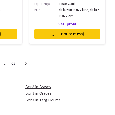
Experiență
Peste 2 ani
ă
Preț
de la 500 RON / lună, de la 5
RON / oră
Vezi profil
j
Trimite mesaj
..
63
Bonă în Brasov
Bonă în Oradea
Bonă în Targu Mures