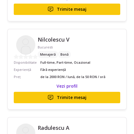
Trimite mesaj
Nilcolescu V
Bucuresti
Menajeră
Bonă
Disponibilitate
Full-time, Part-time, Ocazional
Experiență
Fără experiență
Preț
de la 2000 RON / lună, de la 50 RON / oră
Vezi profil
Trimite mesaj
Radulescu A