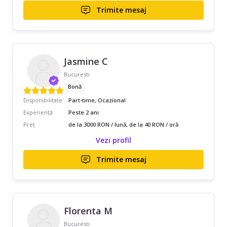
Trimite mesaj
Jasmine C
Bucuresti
Bonă
Disponibilitate
Part-time, Ocazional
Experiență
Peste 2 ani
Preț
de la 3000 RON / lună, de la 40 RON / oră
Vezi profil
Trimite mesaj
Florenta M
Bucuresti