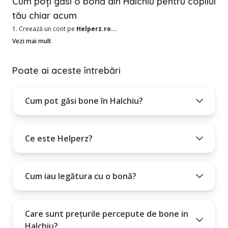
Cum poți găsi o bonă din Halchiu pentru copilul
tău chiar acum
1. Creează un cont pe
Helperz.ro
.
2. Selectează orașul Halchiu și alte date utile, precum zona în care
Vezi mai mult
locuiești.
3. Treci prin lista de bone din Halchiu și alege în funcție de nevoile tale.
Poate ai aceste întrebări
4. Folosește filtrele din stânga paginii, pentru o căutare mai restrânsă,
pe nevoile tale.
Cum pot găsi bone în Halchiu?
Cum poți intra în contact cu bona aleasă?
Plătești un abonament lunar, trimestrial sau anual.
Ce este Helperz?
Cum iau legătura cu o bonă?
Care sunt prețurile percepute de bone in
Halchiu?