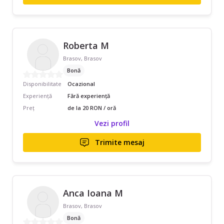
Roberta M
Brasov, Brasov
Bonă
Disponibilitate
Ocazional
Experiență
Fără experiență
Preț
de la 20 RON / oră
Vezi profil
Trimite mesaj
Anca Ioana M
Brasov, Brasov
Bonă