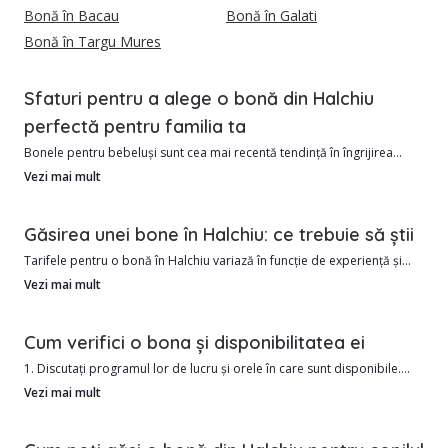
Bonă în Bacau
Bonă în Galati
Bonă în Targu Mures
Sfaturi pentru a alege o bonă din Halchiu
perfectă pentru familia ta
Bonele pentru bebeluși sunt cea mai recentă tendință în îngrijirea
copiilor.
Vezi mai mult
În Halchiu avem în momentul de față 354 bone verificate si calificate,
Găsirea unei bone în Halchiu: ce trebuie să știi
gata sa iti vina in ajutor.
Tarifele pentru o bonă în Halchiu variază în funcție de experiență și
program, pornind de la aproximativ 35 RON/oră. În zonele centrale,
Vezi mai mult
Avantajele angajării unui babysitter din Halchiu includ:
prețurile pot fi ușor mai ridicate.
Cum verifici o bona și disponibilitatea ei
1. Costul este de obicei mai mic decât o grădiniță.
Angajarea unei babysitter este un angajament mare și este important
2. Îngrijire personalizată în funcție de nevoile copilului dumneavoastră
1. Discutați programul lor de lucru și orele în care sunt disponibile.
să știi dacă persoana pe care o angajezi este potrivită pentru familia
2. Solicitați referințe de la alte familii.
Vezi mai mult
ta.
3. Verificați antecedentele penale și cazierul de conducere.
4. Obțineți un examen medical sau întrebați dacă au vaccinuri curente.