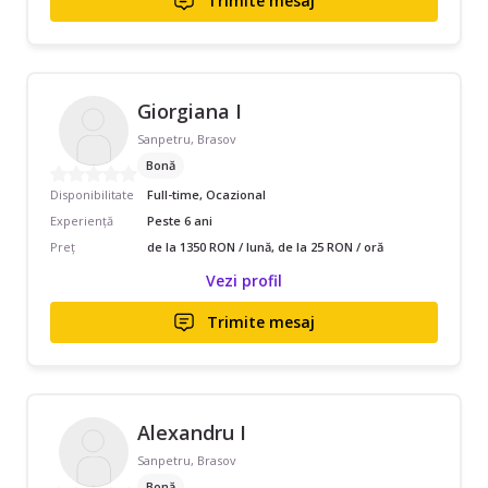
Trimite mesaj
Giorgiana I
Sanpetru, Brasov
Bonă
Disponibilitate
Full-time, Ocazional
Experiență
Peste 6 ani
Preț
de la 1350 RON / lună, de la 25 RON / oră
Vezi profil
Trimite mesaj
Alexandru I
Sanpetru, Brasov
Bonă