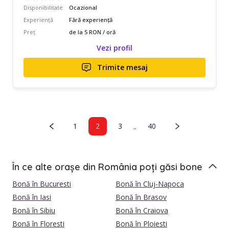
Disponibilitate
Ocazional
Experiență
Fără experiență
Preț
de la 5 RON / oră
Vezi profil
Trimite mesaj
..
1
2
3
40
În ce alte orașe din România poți găsi bone
Bonă în Bucuresti
Bonă în Cluj-Napoca
Bonă în Iasi
Bonă în Brasov
Bonă în Sibiu
Bonă în Craiova
Bonă în Floresti
Bonă în Ploiesti