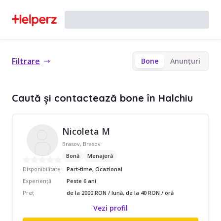
Filtrare
Bone
Anunțuri
Caută și contactează bone în Halchiu
Nicoleta M
Brasov, Brasov
Bonă
Menajeră
Disponibilitate
Part-time, Ocazional
Experiență
Peste 6 ani
Preț
de la 2000 RON / lună, de la 40 RON / oră
Vezi profil