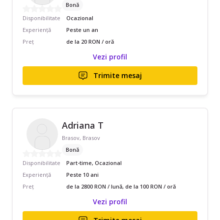
Bonă
Disponibilitate
Ocazional
Experiență
Peste un an
Preț
de la 20 RON / oră
Vezi profil
Trimite mesaj
Adriana T
Brasov, Brasov
Bonă
Disponibilitate
Part-time, Ocazional
Experiență
Peste 10 ani
Preț
de la 2800 RON / lună, de la 100 RON / oră
Vezi profil