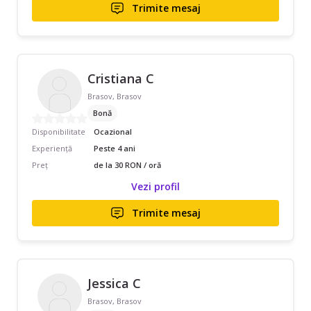
Trimite mesaj
Cristiana C
Brasov, Brasov
Bonă
Disponibilitate
Ocazional
Experiență
Peste 4 ani
Preț
de la 30 RON / oră
Vezi profil
Trimite mesaj
Jessica C
Brasov, Brasov