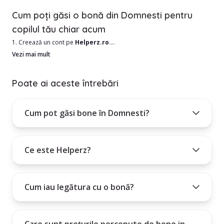
4. Obțineți un examen medical sau întrebați dacă au vaccinuri curente.
Cum poți găsi o bonă din Domnesti pentru
copilul tău chiar acum
1. Creează un cont pe
Helperz.ro
.
2. Selectează orașul Domnesti și alte date utile, precum zona în care
Vezi mai mult
locuiești.
3. Treci prin lista de bone din Domnesti și alege în funcție de nevoile
Poate ai aceste întrebări
tale.
4. Folosește filtrele din stânga paginii, pentru o căutare mai restrânsă,
Cum pot găsi bone în Domnesti?
pe nevoile tale.
Cum poți intra în contact cu bona aleasă?
Ce este Helperz?
Plătești un abonament lunar, trimestrial sau anual.
Cum iau legătura cu o bonă?
Care sunt prețurile percepute de bone in