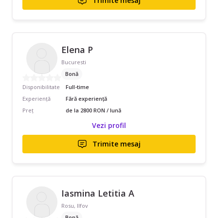
Trimite mesaj
Elena P
Bucuresti
Bonă
Disponibilitate
Full-time
Experiență
Fără experiență
Preț
de la 2800 RON / lună
Vezi profil
Trimite mesaj
Iasmina Letitia A
Rosu, Ilfov
Bonă