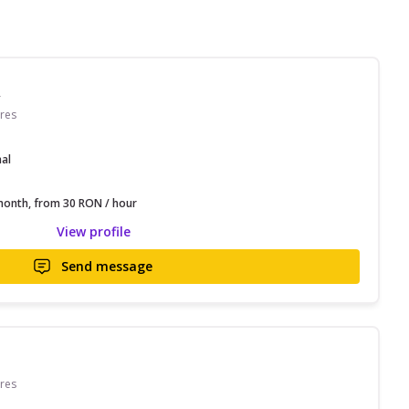
R
res
nal
onth, from 30 RON / hour
View profile
Send message
res