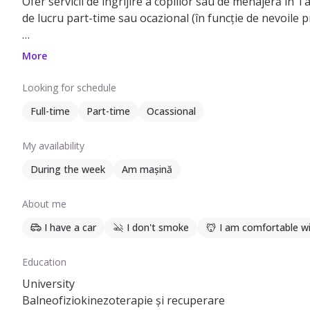
Ofer servicii de îngrijire a copiilor sau de menajeră in
de lucru part-time sau ocazional (în funcție de nevoile pr
Pot să ofer ajutor cu: transportul copiilor cu mașina per
More
plantelor. Am experiență de 5 ani în îngrijirea copiilor, in
Looking for schedule
Vorbesec limba engleză și am studii superioare în dome
Full-time
Part-time
Ocassional
Nu am calificare formală ca bonă, dar am experiența de
My availability
During the week
Am mașină
About me
I have a car
I don't smoke
I am comfortable wi
Education
University
Balneofiziokinezoterapie și recuperare