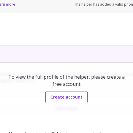
arn more
The helper has added a valid pho
at creșterii propriului copil și a interacționat constant cu alți copii d
To view the full profile of the helper, please create a
daptate vârstei lor.
free account
ente dificile precum tantrumurile sau problemele de sănătate ale cop
Create account
tă a oricăror situații excepționale sunt prioritare.
Add review