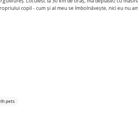
 TârguMureș. Locuiesc la 30 km de oraș, ma deplasez cu masina
opriului copil - cum și al meu se îmbolnăvește, nici eu nu am c
sonală, îngrijirea copiilor bolnavi, adormirea bebelușilor, ba
clusiv pentru bebeluși (0-11 luni), copii mici (1-3 ani) și preșc
niul medical.
 mamă, precum și experiență casnică.
th pets