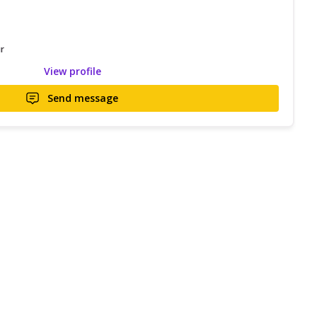
r
View profile
Send message