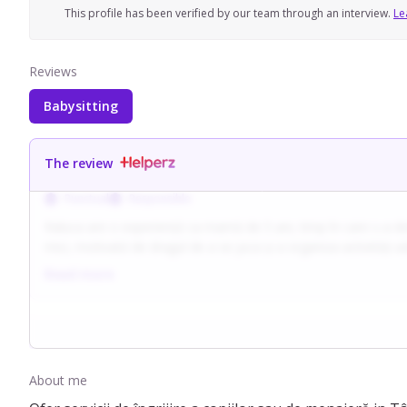
This profile has been verified by our team through an interview.
Le
Reviews
Babysitting
The review
Punctual
Responsible
Raluca are o experiență ca mamă de 5 ani, timp în care s-a dedic
mici, motivată de dragul de a se juca și a organiza activități a
De-a lungul timpului a invatat sa gestioneze cu echilibru mom
Read more
explicare blândă a regulilor.
Pentru ea, colaborarea deschisă cu părinții și informarea promp
About me