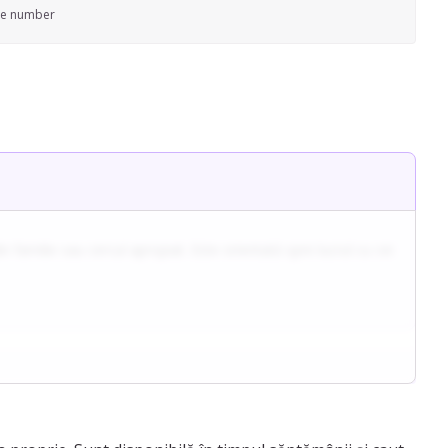
ne number
in familie sau cercul apropiat. Este orientată spre lucrul cu cei
ilului, dezvoltând o abordare bazată pe comunicare sinceră și