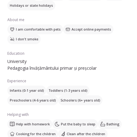
Holidays or state holidays
About me
I am comfortable with pets
Accept online payments
I don't smoke
Education
University
Pedagogia învățământului primar și preșcolar
Experience
Infants (0-1 year old)
Toddlers (1-3 years old)
Preschoolers (4-6 years old)
Schoolers (6+ years old)
Helping with
Help with homework
Put the baby to sleep
Bathing
Cooking for the children
Clean after the children