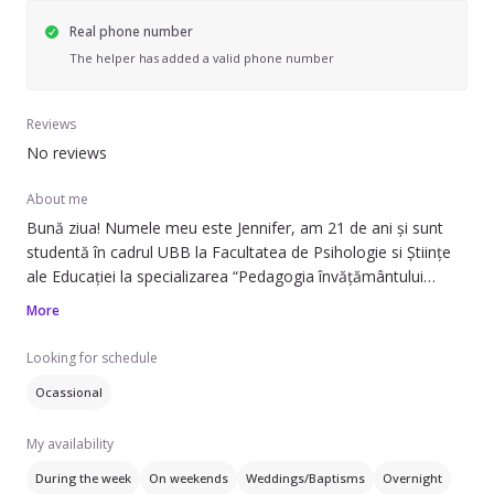
Real phone number
The helper has added a valid phone number
Reviews
No reviews
About me
Bună ziua! Numele meu este Jennifer, am 21 de ani și sunt
studentă în cadrul UBB la Facultatea de Psihologie si Științe
ale Educației la specializarea “Pedagogia învățământului
primar și prescolar” . Prin urmare, inevitabil interacționez cu
More
copii cu vârste cuprinse între 2 și 10 ani în pregătirea mea ca
viitor cadru didactic. Sunt în căutarea unui parteneriat cel
Looking for schedule
putin pe perioada verii (iulie, august și septembrie). De
Ocassional
asemenea, anul acesta am obținut nivelul C2 la limba
engleză, deci pot lucra cu copii care vor să învețe engleză. În
My availability
orașul Satu Mare, fiind orașul meu natal
Aștept mesajul dumneavoastră.
During the week
On weekends
Weddings/Baptisms
Overnight