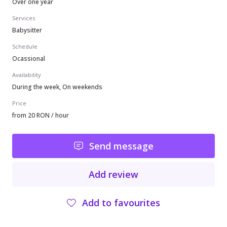
Over one year
Services
Babysitter
Schedule
Ocassional
Availability
During the week, On weekends
Price
from 20 RON / hour
Send message
Add review
Add to favourites