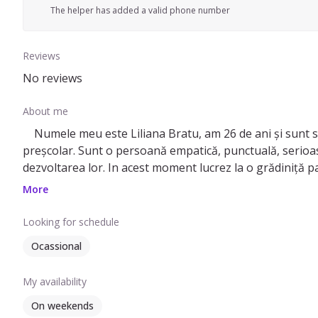
The helper has added a valid phone number
Reviews
No reviews
About me
Numele meu este Liliana Bratu, am 26 de ani și sunt stu
preșcolar. Sunt o persoană empatică, punctuală, serioasă,
dezvoltarea lor. In acest moment lucrez la o grădiniță p
face asta daca nu prin practică, chiar ajutând unii părinț
More
Looking for schedule
Ocassional
My availability
On weekends