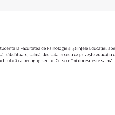
denta la Facultatea de Psihologie și Științele Educației, sp
 răbdătoare, calmă, dedicata in ceea ce privește educația copil
articulară ca pedagog senior. Ceea ce îmi doresc este sa mă 
i care își doresc câteva momente libere și nu au în grija cui l