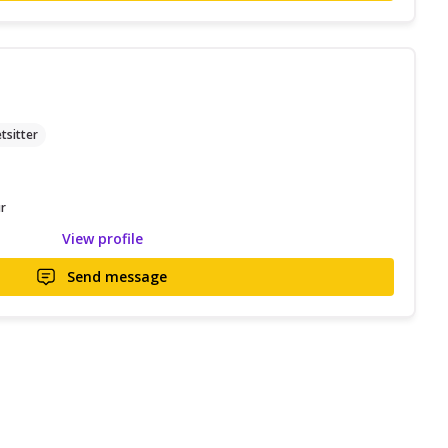
tsitter
r
View profile
Send message