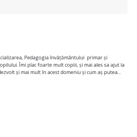
ecializarea, Pedagogia învățământului primar și
ului. Îmi plac foarte mult copiii, și mai ales sa ajut la
dezvolt și mai mult în acest domeniu și cum aș putea
asă copilul.