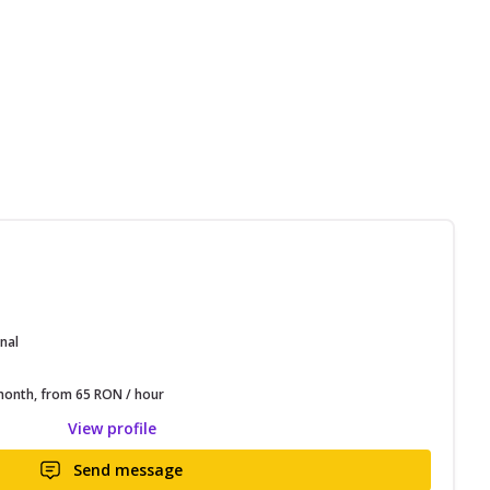
nal
onth, from 65 RON / hour
View profile
Send message