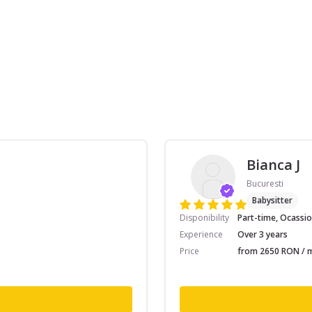
Bianca J
Bucuresti
Babysitter
Disponibility
Part-time, Ocassio
Experience
Over 3 years
Price
from 2650 RON / m