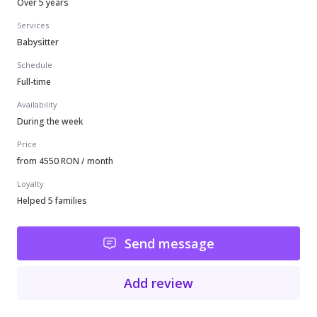
Over 5 years
Services
Babysitter
Schedule
Full-time
Availability
During the week
Price
from 4550 RON / month
Loyalty
Helped 5 families
Send message
Add review