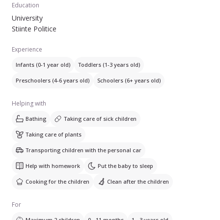
punând accent pe învățătură din convingere nu constrângere
Education
și multă comunicare.
University
Gătesc cu mare plăcere și pot ajuta cu menaj ușor dar nu
Stiinte Politice
doresc să devin menajera întregii familii.
Activitatea principală trebuie să fie copilul.
Experience
Fire veselă, simt al umorului, sociabilă, extrovertită.
Infants (0-1 year old)
Toddlers (1-3 years old)
Preschoolers (4-6 years old)
Schoolers (6+ years old)
Helping with
Bathing
Taking care of sick children
Taking care of plants
Transporting children with the personal car
Help with homework
Put the baby to sleep
Cooking for the children
Clean after the children
For
Maximum 2 children
0 - 11 months
1 - 3 years old