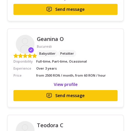
Send message
Geanina O
Bucuresti
Babysitter
Petsitter
Disponibility
Full-time, Part-time, Ocassional
Experience
Over 3 years
Price
from 2500 RON / month, from 60 RON / hour
View profile
Send message
Teodora C