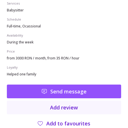
Services
Babysitter
Schedule
Full-time, Ocassional
Availability
During the week
Price
from 3000 RON / month, from 35 RON / hour
Loyalty
Helped one family
Send message
Add review
Add to favourites