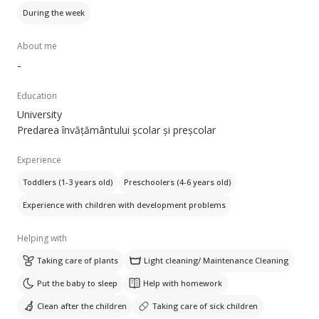
During the week
About me
-
Education
University
Predarea învățământului școlar și preșcolar
Experience
Toddlers (1-3 years old)
Preschoolers (4-6 years old)
Experience with children with development problems
Helping with
Taking care of plants
Light cleaning/ Maintenance Cleaning
Put the baby to sleep
Help with homework
Clean after the children
Taking care of sick children