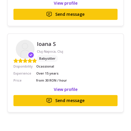
View profile
Send message
Ioana S
Cluj-Napoca, Cluj
Babysitter
Disponibility
Ocassional
Experience
Over 15 years
Price
from 30 RON / hour
View profile
Send message