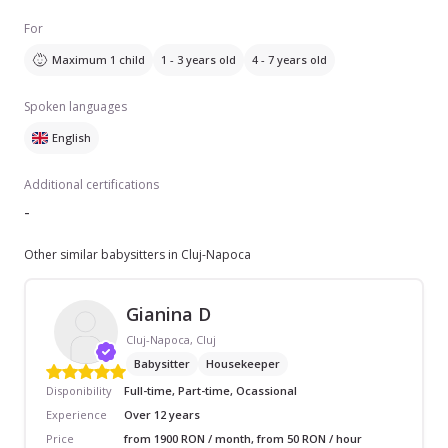
For
Maximum 1 child
1 - 3 years old
4 - 7 years old
Spoken languages
English
Additional certifications
-
Other similar babysitters in Cluj-Napoca
Gianina D
Cluj-Napoca, Cluj
Babysitter
Housekeeper
Disponibility
Full-time, Part-time, Ocassional
Experience
Over 12 years
Price
from 1900 RON / month, from 50 RON / hour