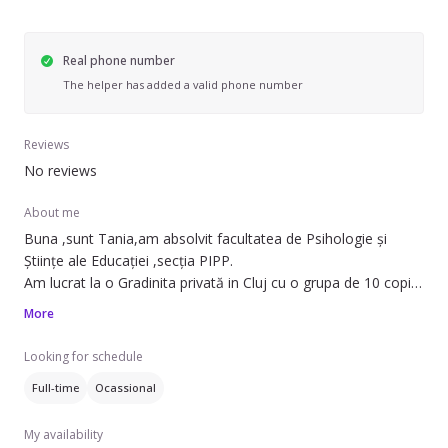
Real phone number
The helper has added a valid phone number
Reviews
No reviews
About me
Buna ,sunt Tania,am absolvit facultatea de Psihologie și
Științe ale Educației ,secția PIPP.
Am lucrat la o Gradinita privată in Cluj cu o grupa de 10 copii
cu vârsta cuprinsă între 1 an și 8 luni și 3 ani.Am fost
More
babysitter pentru o fetiță timp de 2 anișori (până a început
grădinița ) cu care mai păstrez și acum legătura și ne
Looking for schedule
vizităm,iar ulterior am lucrat la o creșă,ca educatoare,cu
Full-time
Ocassional
copilași de 1 an până la 3 anișori .Sunt o fire
liniștita,răbdătoare,sociabilă și atenta la detalii .Imi place să
My availability
fac activități cu cei mici,să ne jucăm în aer liber și să învățăm