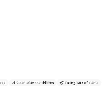
leep
Clean after the children
Taking care of plants