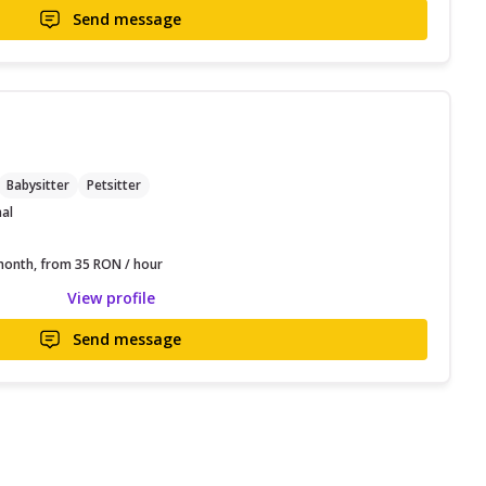
Send message
C
Babysitter
Petsitter
nal
onth, from 35 RON / hour
View profile
Send message