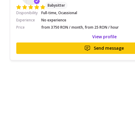
Babysitter
Disponibility
Full-time, Ocassional
Experience
No experience
Price
from 3750 RON / month, from 25 RON / hour
View profile
Send message