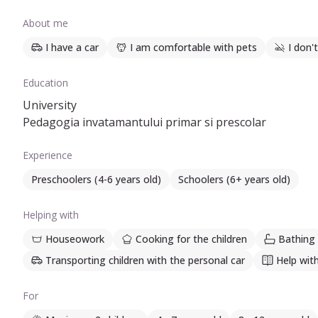
About me
I have a car
I am comfortable with pets
I don'
Education
University
Pedagogia invatamantului primar si prescolar
Experience
Preschoolers (4-6 years old)
Schoolers (6+ years old)
Helping with
Houseowork
Cooking for the children
Bathing
Transporting children with the personal car
Help wi
For