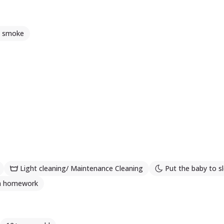
t smoke
Light cleaning/ Maintenance Cleaning
Put the baby to s
th homework