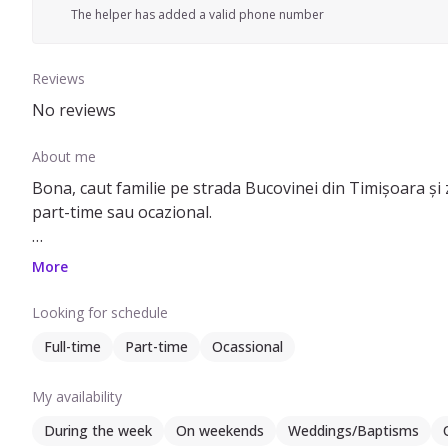
The helper has added a valid phone number
Reviews
No reviews
About me
Bona, caut familie pe strada Bucovinei din Timișoara și z
part-time sau ocazional.
Pot să ofer ajutor cu treburile casei, prepararea mâncării, curățenie ușoară, strâns după copil, îngrijire plante, dus-adus c
More
experiență de aproximativ 1 an în îngrijirea copiilor, a f
făceau diferite activități atât cât permitea timpul
Looking for schedule
Full-time
Part-time
Ocassional
Mă pot ocupa de preșcolari între 4-6 ani, dar și de școlari
My availability
During the week
On weekends
Weddings/Baptisms