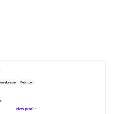
B
ousekeeper
Petsitter
r
View profile