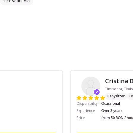
12+ years old
Cristina 
Timisoara, Timis
Babysitter
H
Disponibility
Ocassional
Experience
Over 3 years
Price
from 50 RON / hou