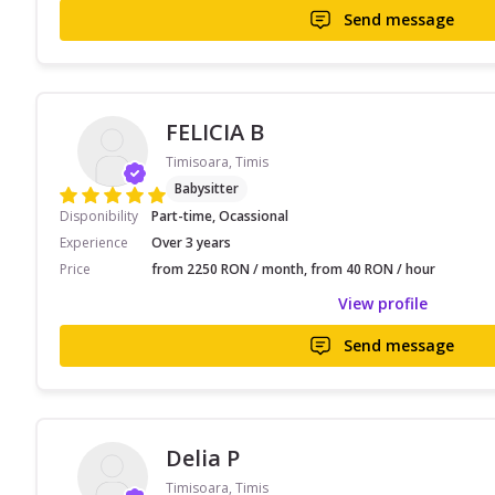
Send message
FELICIA B
Timisoara, Timis
Babysitter
Disponibility
Part-time, Ocassional
Experience
Over 3 years
Price
from 2250 RON / month, from 40 RON / hour
View profile
Send message
Delia P
Timisoara, Timis