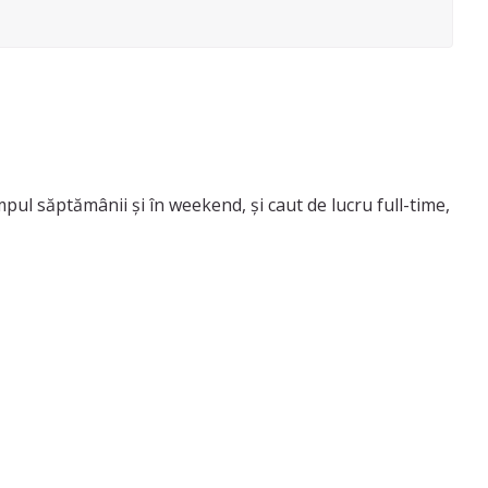
mpul săptămânii și în weekend, și caut de lucru full-time,
ciație care ajuta copiii la teme ( gen afterschool) sau se
un mediu plăcut și sigur.