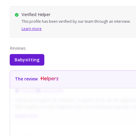
Verified Helper
This profile has been verified by our team through an interview.
Learn more
Reviews
Babysitting
The review
Punctual
Responsible
Felicia este inginer de meserie, cu peste 20 de ani de experie
Este mamă și a fost implicată activ și în creșterea nepoatei sa
Read more
Preferă colaborările cu familiile cu bebeluși (cu varstă pană la
Are o abordare educativă și creativă, fiind capabilă să introducă