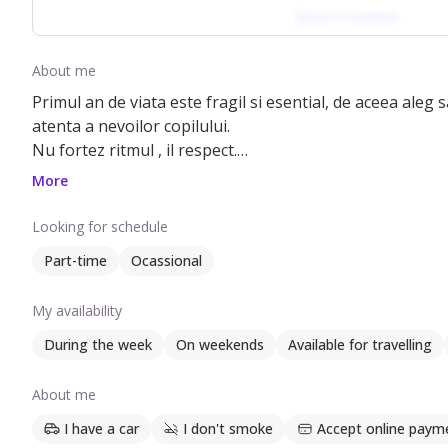
Show 4 reviews
About me
Primul an de viata este fragil si esential, de aceea aleg sa lucrez in mod special cu bebelusi. Am ingrijit copii cu varste int
atenta a nevoilor copilului.
Nu fortez ritmul , il respect.
Inteleg cat de greu este sa lasi un copil atat de mic in g
More
Scopul meu este simplu: Un copil calm si o mama LINIS
Looking for schedule
Part-time
Ocassional
Sunt disponibilă în timpul săptămânii și în weekend, part-time sau ocazional.
In calatorii sau concedii pot fi alaturi de copil, pentru ca parintii sa fie cu adevarat relaxati.
My availability
Vorbesc engleză, franceză și spaniolă.
During the week
On weekends
Available for travelling
In prezent urmez cursul de Pediatric First Aid (UK), spe
About me
I have a car
I don't smoke
Accept online paym