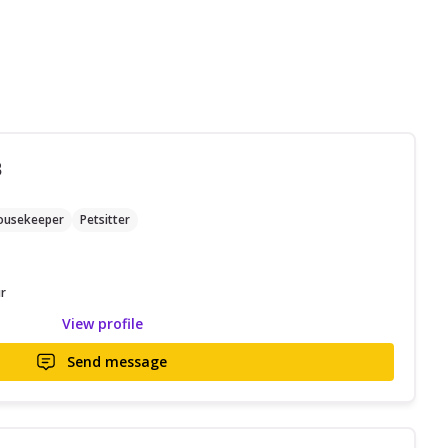
B
ousekeeper
Petsitter
r
View profile
Send message