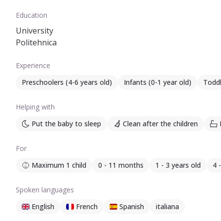
Education
University
Politehnica
Experience
Preschoolers (4-6 years old)
Infants (0-1 year old)
Toddl
Helping with
Put the baby to sleep
Clean after the children
For
Maximum 1 child
0 - 11 months
1 - 3 years old
4 
Spoken languages
English
French
Spanish
italiana