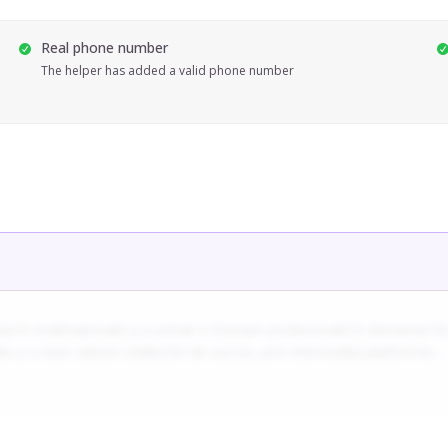
Real phone number
The helper has added a valid phone number
nță în multinațională și a urmat o formare profesională în domeniul NLP
le și a avut cateva colaborări de succes, prin intermediul platformei.
 un an).
 copiii în limbile spaniolă, franceză și engleză, dacă există interes.