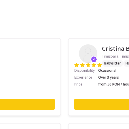
Cristina 
Timisoara, Timis
Babysitter
H
Disponibility
Ocassional
Experience
Over 3 years
Price
from 50 RON / hou