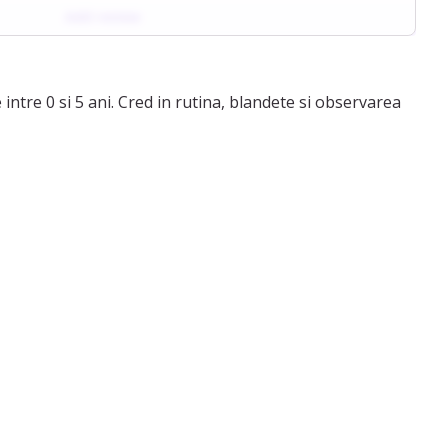
Add review
in certificat maseur reflexoterapeut. Inteleg cata
 pentru mama, echilibrul ei conteaza mult.