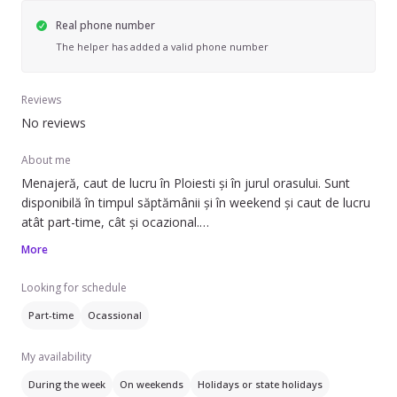
Real phone number
The helper has added a valid phone number
Reviews
No reviews
About me
Menajeră, caut de lucru în Ploiesti și în jurul orasului. Sunt
disponibilă în timpul săptămânii și în weekend și caut de lucru
atât part-time, cât și ocazional.
More
Pot să ofer ajutor cu spălatul hainelor, schimbatul
așternuturilor, curățarea aragazului și cuptorului, curățarea
Looking for schedule
frigiderului, prepararea mâncării și îngrijirea plantelor. Am
Part-time
Ocassional
experiență de 20 de ani în acest domeniu.
My availability
Îți pot oferi servicii de curățenie generală, curățenie de
întreținere, curățenie în bucătărie, curățenie în baie și
During the week
On weekends
Holidays or state holidays