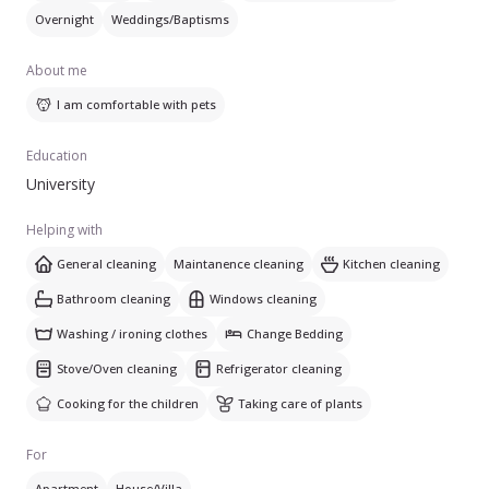
curățenie la geamuri. Lucrez atât în apartamente, cât și în
Overnight
Weddings/Baptisms
case sau vile.
About me
Vorbesesc engleză și franceză. Dacă ai nevoie de un ajutor
de încredere pentru îngrijirea casei tale, nu ezita să mă
I am comfortable with pets
contactezi.
Education
University
Helping with
General cleaning
Maintanence cleaning
Kitchen cleaning
Bathroom cleaning
Windows cleaning
Washing / ironing clothes
Change Bedding
Stove/Oven cleaning
Refrigerator cleaning
Cooking for the children
Taking care of plants
For
Apartment
House/Villa