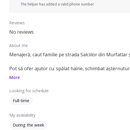
The helper has added a valid phone number
Reviews
No reviews
About me
Menajeră, caut familie pe strada Salciilor din Murfatlar ș
Pot să ofer ajutor cu: spălat haine, schimbat așternuturi
More
Am experiență în curățenie generală, curățenie de întreț
că fiecare colț al casei este îngrijit.
Looking for schedule
Full-time
My availability
During the week