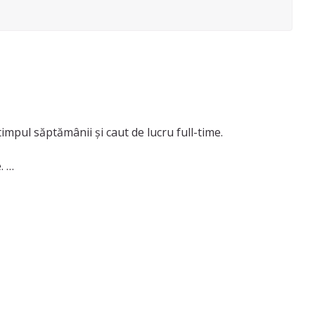
timpul săptămânii și caut de lucru full-time.
e.
ățenie geamuri. Lucrez bine în case sau vile și mă asigur