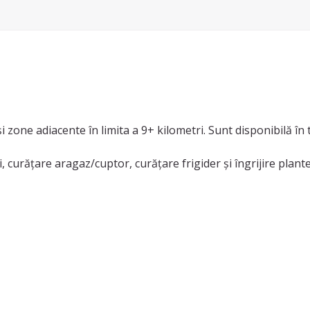
i zone adiacente în limita a 9+ kilometri. Sunt disponibilă în 
, curățare aragaz/cuptor, curățare frigider și îngrijire plant
inere, curățenie după construcții, curățenie bucătărie și cur