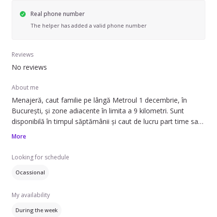
Real phone number
The helper has added a valid phone number
Reviews
No reviews
About me
Menajeră, caut familie pe lângă Metroul 1 decembrie, în
București, și zone adiacente în limita a 9 kilometri. Sunt
disponibilă în timpul săptămânii și caut de lucru part time sau
ocazional.
More
Pot să ofer ajutor cu: spălat haine, curățare aragaz/cuptor,
Looking for schedule
curățare frigider, îngrijire plante, prepararea mâncării și
Ocassional
schimbat așternuturi. Am experiență de 20 de ani în acest
domeniu și pot lucra în apartamente, spații de birouri sau
My availability
case/vile.
During the week