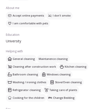
Serviciile pe care le ofer includ: curățenie generală, curățenie
de întreținere, curățenie după construcții, curățenie în
About me
bucătărie, curățenie în baie și curățenie geamuri. Vorbesc
Accept online payments
I don't smoke
spaniolă.
I am comfortable with pets
Education
University
Helping with
General cleaning
Maintanence cleaning
Cleaning after construction work
Kitchen cleaning
Bathroom cleaning
Windows cleaning
Washing / ironing clothes
Stove/Oven cleaning
Refrigerator cleaning
Taking care of plants
Cooking for the children
Change Bedding