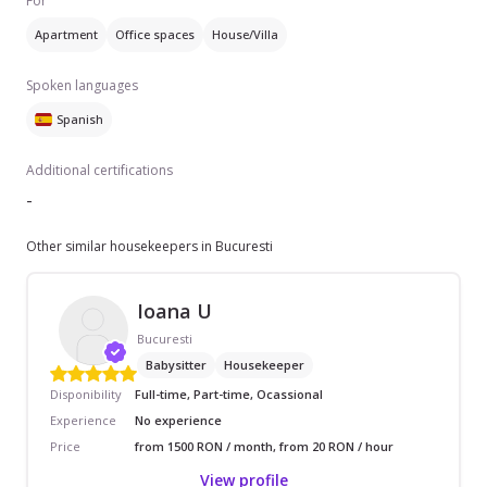
For
Apartment
Office spaces
House/Villa
Spoken languages
Spanish
Additional certifications
-
Other similar housekeepers in Bucuresti
Ioana U
Bucuresti
Babysitter
Housekeeper
Disponibility
Full-time, Part-time, Ocassional
Experience
No experience
Price
from 1500 RON / month, from 20 RON / hour
View profile