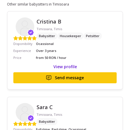
Other similar babysitters in Timisoara
Cristina B
Timisoara, Timis
Babysitter
Housekeeper
Petsitter
Disponibility
Ocassional
Experience
Over 3 years
Price
from 50 RON / hour
View profile
Send message
Sara C
Timisoara, Timis
Babysitter
Disponibility
Full-time, Part-time, Ocassional