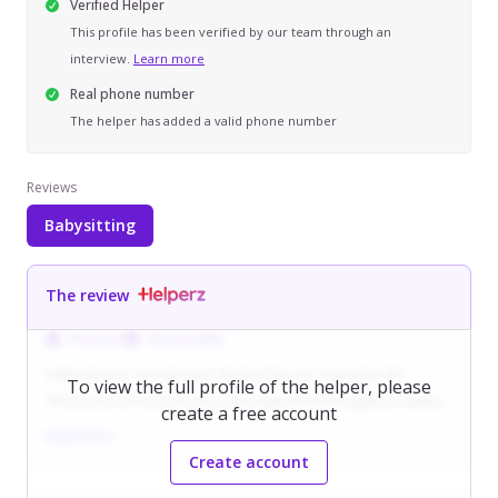
Verified Helper
This profile has been verified by our team through an
interview.
Learn more
Real phone number
The helper has added a valid phone number
Reviews
Babysitting
The review
Punctual
Responsible
Gabriela este coordonator de linie într-un corporatie din
To view the full profile of the helper, please
Timisoara, lucreaza in ture și are experiență în îngrijirea copiilor
create a free account
prin grija oferită nepotului său, care va împlini 4 ani.
Read more
De-a lungul timpului, a avut grijă de verisorii săi și a gestionat
Create account
rutina completă a nepotului, inclusiv joaca, puzzle-urile și