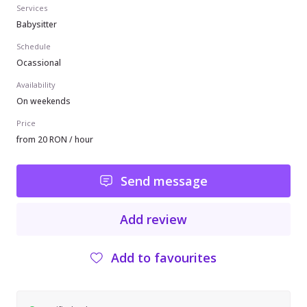
Services
Babysitter
Schedule
Ocassional
Availability
On weekends
Price
from 20 RON / hour
Send message
Add review
Add to favourites