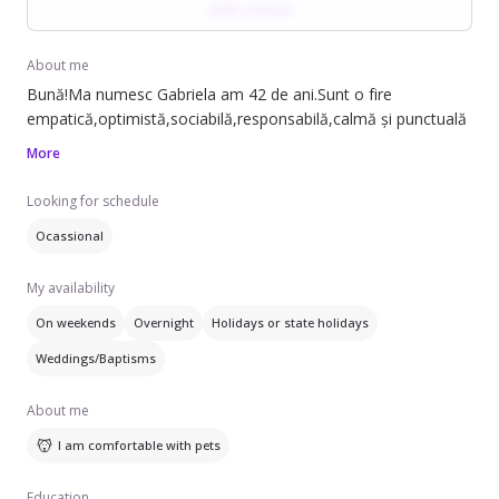
Add review
construcțiile cu LEGO, activități preferate de copil. Este creativă
și găsește activități noi pe care să le facă împreună cu copiii.
About me
Nu a mai lucrat ca bona, dar este o activitate pe care ar face-o
Bună!Ma numesc Gabriela am 42 de ani.Sunt o fire
cu drag in primul rand pentru ca adora sa petreaca timp cu
empatică,optimistă,sociabilă,responsabilă,calmă și punctuală
copiii si i-ar aduce satisfactie sufleteasca.
More
Este organizată și urmează regulile stabilite, inclusiv limite legate
Looking for schedule
de tehnologie și alimentație, asigurând o atmosferă echilibrată
Ocassional
și sigură.
My availability
On weekends
Overnight
Holidays or state holidays
Weddings/Baptisms
About me
I am comfortable with pets
Education