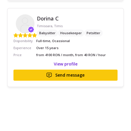
Dorina C
Timisoara, Timis
Babysitter
Housekeeper
Petsitter
Disponibility
Full-time, Ocassional
Experience
Over 15 years
Price
from 4100 RON / month, from 40 RON / hour
View profile
Send message