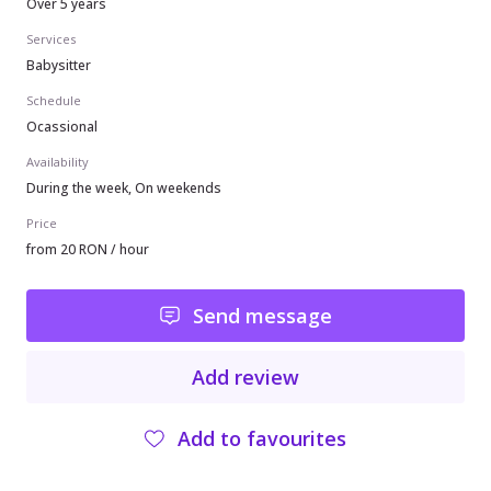
Over 5 years
Services
Babysitter
Schedule
Ocassional
Availability
During the week, On weekends
Price
from 20 RON / hour
Send message
Add review
Add to favourites