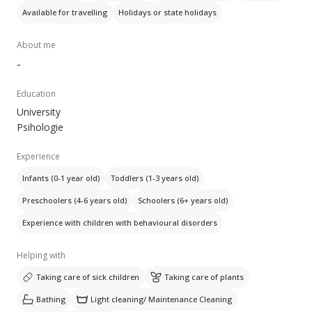
mici. Sunt sigură că voi putea avea o relație foarte bună cu
Available for travelling
Holidays or state holidays
copiii ! E-mail : raluca.ciolac1234@gmail.comTelefon :
0758066636
About me
-
Education
University
Psihologie
Experience
Infants (0-1 year old)
Toddlers (1-3 years old)
Preschoolers (4-6 years old)
Schoolers (6+ years old)
Experience with children with behavioural disorders
Helping with
Taking care of sick children
Taking care of plants
Bathing
Light cleaning/ Maintenance Cleaning