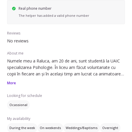
Real phone number
The helper has added a valid phone number
Reviews
No reviews
About me
Numele meu a Raluca, am 20 de ani, sunt studentă la UAIC
specializarea Psihologie. În liceu am făcut voluntariate cu
copii în fiecare an și în același timp am lucrat ca animatoare
la petreceri de copii. Consider totodată că studiind psihologia
More
voi oferi un mediu sigur copilului și în același timp ne vom
putea distra împreună datorită experienței provenite din
Looking for schedule
animații și voluntariate. În cazul copiilor mai mari pot oferi
Ocassional
ajutor la teme, am o soră mai mică, așa că am fost mereu la
curent cu programa școlară. Aș mai putea adăuga faptul că
My availability
sunt o fire foarte deschisă, prietenoasă și sociabilă. Sunt
responsabilă și atentă mai ales când vine vorba despre cei
During the week
On weekends
Weddings/Baptisms
Overnight