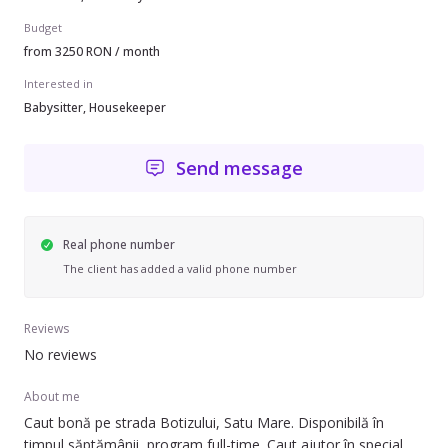
Budget
from 3250 RON / month
Interested in
Babysitter, Housekeeper
Send message
Real phone number
The client has added a valid phone number
Reviews
No reviews
About me
Caut bonă pe strada Botizului, Satu Mare. Disponibilă în
timpul săptămânii, program full-time. Caut ajutor în special