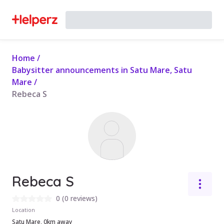
Home
/
Babysitter announcements in Satu Mare, Satu
Mare
/
Rebeca S
Rebeca S
0
(
0 reviews
)
Location
Satu Mare, 0km away