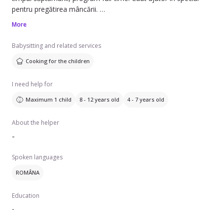
pentru pregătirea mâncării.
More
Bona va avea grijă de copii cu vârste cuprinse între 4 și 12
ani. Dacă sunteți interesați, ne puteți contacta pentru mai
Babysitting and related services
multe detalii.
Cooking for the children
I need help for
Maximum 1 child
8 - 12 years old
4 - 7 years old
About the helper
-
Spoken languages
ROMÂNA
Education
-