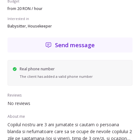
Budget
from 20 RON / hour
Interested in
Babysitter, Housekeeper
Send message
Real phone number
The client has added a valid phone number
Reviews
No reviews
About me
Copilul nostru are 3 ani jumatate si cautam o persoana
blanda si nefumatoare care sa se ocupe de nevoile copilului 2
zile pe saptamana (joi și vineri), timp de 3 ore/zi, și ocazional