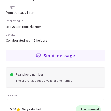
Budget
from 20 RON / hour
Interested in
Babysitter, Housekeeper
Loyalty
Collaborated with 15 helpers
Send message
Real phone number
The client has added a valid phone number
Reviews
5.00
Very satisfied
I recommend