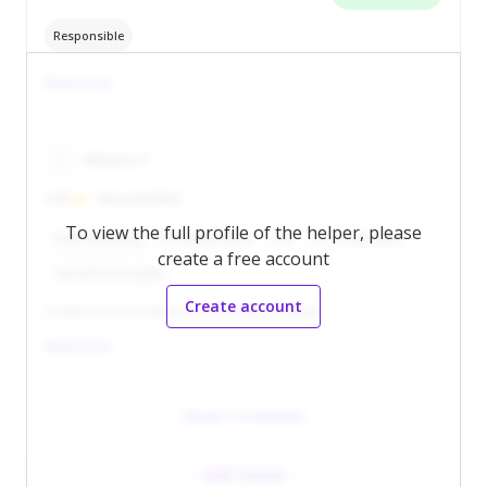
Responsible
Read more
Monica T
5.00
Very satisfied
To view the full profile of the helper, please
Understanding
Professionalism
Fair
Communicative
create a free account
I would book again
Create account
Colaborarea cu Helperz a fost foarte reușită.
Read more
Show 13 reviews
Add review