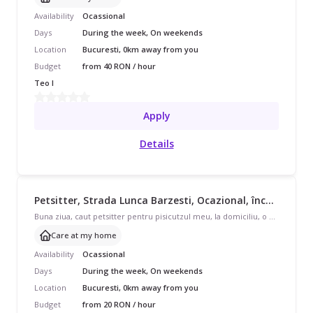
Availability
Ocassional
Days
During the week, On weekends
Location
Bucuresti, 0km away from you
Budget
from 40 RON / hour
Teo I
Apply
Details
Petsitter, Strada Lunca Barzesti, Ocazional, începând cu 40 lei/oră
Buna ziua, caut petsitter pentru pisicutzul meu, la domiciliu, o ora pe zi, atunci cand sunt plecata (3-5 zile pe luna in medie). Multumesc!
Care at my home
Availability
Ocassional
Days
During the week, On weekends
Location
Bucuresti, 0km away from you
Budget
from 20 RON / hour