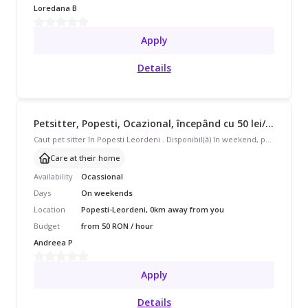
Loredana B
Apply
Details
Petsitter, Popesti, Ocazional, începând cu 50 lei/oră
Caut pet sitter în Popesti Leordeni . Disponibil(ă) în weekend, program ocazional pentru 1 animal (un câine talie mică, rasă teckel). Avem nevoie de îngrijire la domiciliul pet-sitter-ului.
Care at their home
Availability
Ocassional
Days
On weekends
Location
Popesti-Leordeni, 0km away from you
Budget
from 50 RON / hour
Andreea P
Apply
Details