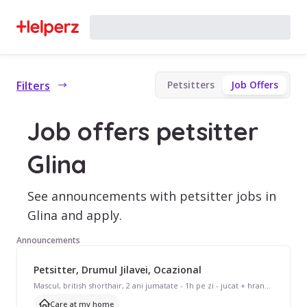
Filters
Petsitters
Job Offers
Job offers petsitter
Glina
See announcements with petsitter jobs in
Glina and apply.
Announcements
Petsitter, Drumul Jilavei, Ocazional
Mascul, british shorthair, 2 ani jumatate - 1h pe zi - jucat + hrana umeda + uscata + apa care sa ii ajunga 24h. Litiera inteligenta, ar fi nevoie doar de completat cu nisip si doar in una din zile de schimbat sacul si dus la gunoi. Perioada: 11 sept. - 20 sept. (10 zile)
Care at my home