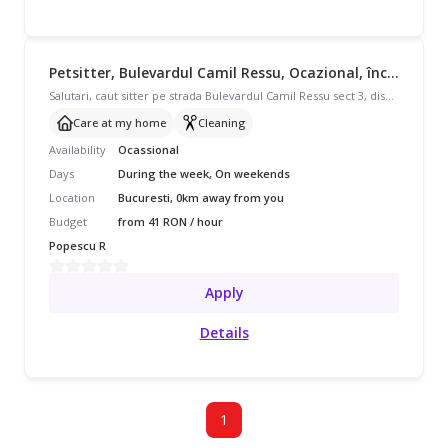
Petsitter, Bulevardul Camil Ressu, Ocazional, începând cu 41 lei/oră
Salutari, caut sitter pe strada Bulevardul Camil Ressu sect 3, disponibil(ă) în timpul săptămânii și în weekend, sunt necesare 3 vizite 🥰🙏 am 2 pisicute minunate ce necesita putina iubire si atentie in lipsa mea!
Care at my home
Cleaning
Availability
Ocassional
Days
During the week, On weekends
Location
Bucuresti, 0km away from you
Budget
from 41 RON / hour
Popescu R
Apply
Details
1