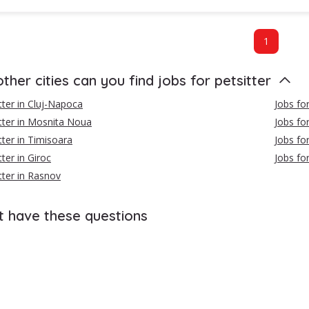
1
other cities can you find jobs for petsitter
itter in Cluj-Napoca
Jobs for
itter in Mosnita Noua
Jobs for
tter in Timisoara
Jobs for
tter in Giroc
Jobs for
tter in Rasnov
t have these questions