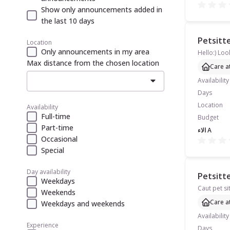
Show only announcements added in
the last 10 days
Petsitte
Location
Only announcements in my area
Max distance from the chosen location
Care a
Availability
Days
Location
Availability
Full-time
Budget
Part-time
الاء A
Occasional
Special
Day availability
Petsitte
Weekdays
Weekends
Care a
Weekdays and weekends
Availability
Experience
Days