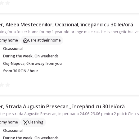
r, Aleea Mestecenilor, Ocazional, începând cu 30 lei/oră
t my home
Care at their home
Ocassional
During the week, On weekends
Cluj-Napoca, 0km away from you
from 30 RON / hour
r, Strada Augustin Presecan,, începând cu 30 lei/oră
t my home
Cleaning
Ocassional
During the week, On weekends