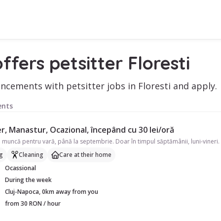
ffers petsitter Floresti
cements with petsitter jobs in Floresti and apply.
nts
r, Manastur, Ocazional, începând cu 30 lei/oră
g
Cleaning
Care at their home
Ocassional
During the week
Cluj-Napoca, 0km away from you
from 30 RON / hour