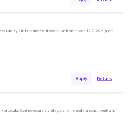
Hello:) Looking for a foster home for my 1 year old orange male cat. He is energetic but veery cuddly. He is neutered. It would be from about 17.7.-20.9. (end day may change). Just one visit a day would be enough.
Apply
Details
Caut pet sitter pe strada Augustin Presecan, in perioada 24.06-29.06 pentru 2 pisici: Cleo si Portocala. Sunt necesare 2 vizite pe zi: dimineata si seara pentru hrana, curatat litiera si putina joaca.