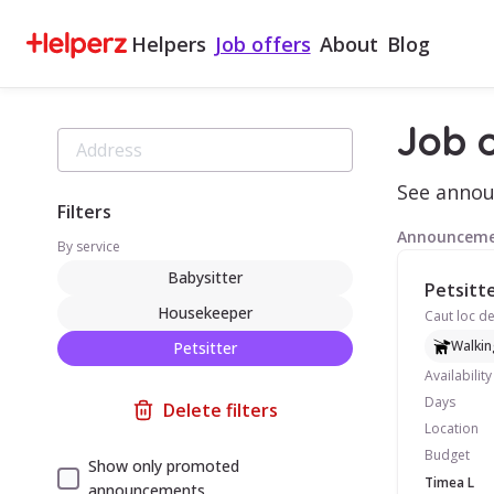
Helpers
Job offers
About
Blog
Job o
See announ
Filters
Announceme
By service
Babysitter
Petsitte
Housekeeper
Walkin
Petsitter
Availability
Days
Delete filters
Location
Budget
Show only promoted
Timea L
announcements