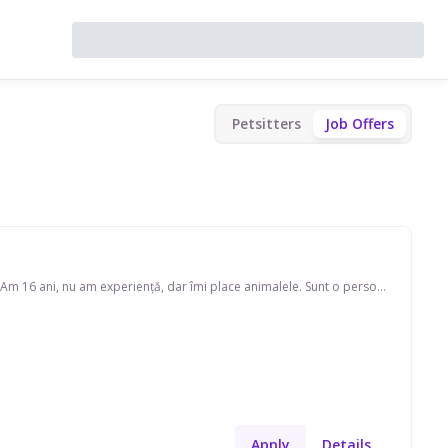
Petsitters
Job Offers
Caut loc de muncă pentru vară, până la septembrie. Doar în timpul săptămânii, luni-vineri. Am 16 ani, nu am experiență, dar îmi place animalele. Sunt o persoană foarte liniștită și responsabilă. Dacă aveți nevoie de mine, puteți să mă contactați oricând.
Apply
Details