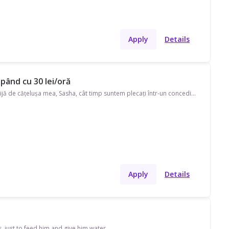
Apply
Details
pând cu 30 lei/oră
Hei! Sunt Florian și caut o persoană serioasă, calmă și iubitoare de animale care să aibă grijă de cățelușa mea, Sasha, cât timp suntem plecați într-un concediu de 10 zile. Sasha este o femelă AmStaff de 6 ani și 9 luni, foarte iubitoare, atașată de oameni și parte din familie. Pentru mine este foarte important să găsesc pe cineva responsabil, atent și confortabil cu câinii de talie medie/mare. M-ar interesa în special: • experiența ta cu câini; • dacă te simți confortabil(ă) cu un AmStaff blând, dar energic și afectuos; • disponibilitatea ta pentru perioada respectivă; • dacă poți oferi îngrijire peste noapte sau la domiciliu; • tariful tău pentru 10 zile. Dacă ți se pare potrivit, mi-ar plăcea să povestim mai multe. Mulțumesc mult! Florian Nistor
Apply
Details
s, just to feed him and give him water