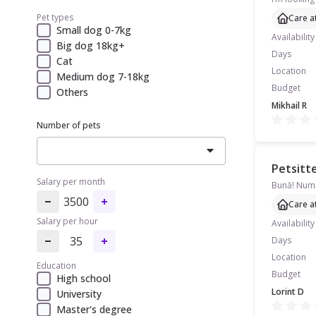
Pet types
Care a
Small dog 0-7kg
Availability
Big dog 18kg+
Days
Cat
Location
Medium dog 7-18kg
Budget
Others
Mikhail R
Number of pets
Petsitte
Salary per month
3500
Care a
Salary per hour
Availability
35
Days
Location
Education
Budget
High school
Lorint D
University
Master's degree