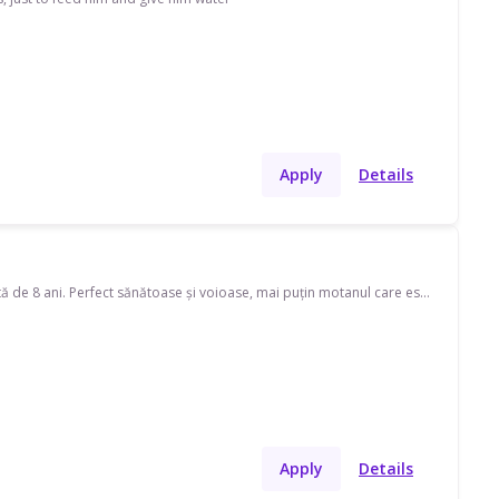
Apply
Details
Bună! Numele meu este Damaris. Am 2 pisici, un motan în vârstă de 6 ani și o felină în vârstă de 8 ani. Perfect sănătoase și voioase, mai puțin motanul care este fricos in prezența străinilor. In perioada12-17 iulie sunt plecată în afara Clujului. Am nevoie de cineva care să meargă la adresa de domiciliu Str. Edgar Quinet Nr 8 Mănăștur să le de-a de mâncare și apă pisicilor și să le schimbe litiera. Sunt două pisici extrem de cuminți! Mulțumesc! Aștept oferte!
Apply
Details