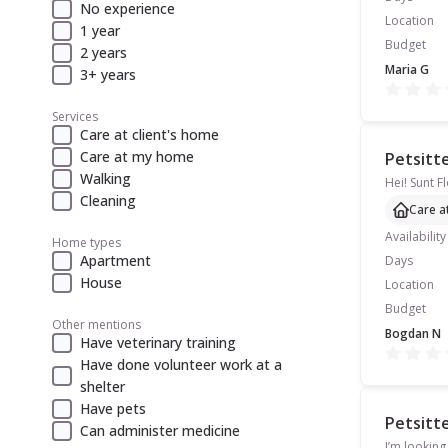
No experience
Location
1 year
Budget
2 years
Maria G
3+ years
Services
Care at client's home
Care at my home
Petsitte
Walking
Cleaning
Care a
Availability
Home types
Apartment
Days
House
Location
Budget
Other mentions
Bogdan N
Have veterinary training
Have done volunteer work at a
shelter
Have pets
Petsitte
Can administer medicine
I’m looking