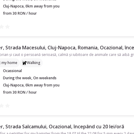
Cluj-Napoca, 0km away from you
from 30 RON / hour
r, Strada Macesului, Cluj-Napoca, Romania, Ocazional, înce
t my home
Walking
Ocassional
During the week, On weekends
Cluj-Napoca, 0km away from you
from 30 RON / hour
r, Strada Salcamului, Ocazional, începând cu 20 lei/oră
 for a petsitter for my hamster from the 18.07 til the 22.08 for 5 min every 2 day