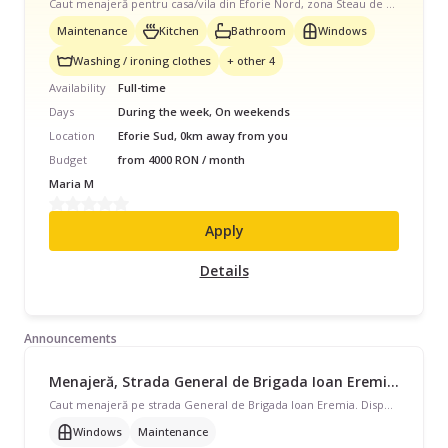
Caut menajeră pentru casa/vila din Eforie Nord, zona Steau de Mare. Disponibilă în timpul săptămânii și/sau în weekend, program full-time pentru casă/vilă. Avem nevoie de prepararea mâncării, curățenie de întreținere, curățenie bucătărie, curățenie baie, ajutor cu spălat/călcat rufe, schimbat așternuturi, curățare aragaz/cuptor, și îngrijire plante. Angajez cu contract de munca si asigurare de sanatate. Decontez naveta, daca este cazul. Cerinte minime: experienta de cel putin 2 ani pe un post similar, cu recomandari de ultimele locuri de munca.
Maintenance
Kitchen
Bathroom
Windows
Washing / ironing clothes
+ other 4
Availability
Full-time
Days
During the week, On weekends
Location
Eforie Sud, 0km away from you
Budget
from 4000 RON / month
Maria M
Apply
Details
Announcements
Menajeră, Strada General de Brigada Ioan Eremia, Ocazional, începând cu 20 lei/oră
Caut menajeră pe strada General de Brigada Ioan Eremia. Disponibilă în timpul săptămânii, program ocazional pentru apartament de 60 mp. Avem nevoie de curățenie geamuri și curățenie de întreținere.
Windows
Maintenance