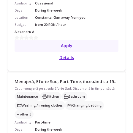
Availability
Ocassional
Days
During the week
Location
Constanta, 0km away from you
Budget
from 20 RON / hour
Alexandru A
Apply
Details
Menajeră, Eforie Sud, Part Time, începând cu 1500 lei/lună
Caut menajeră pe strada Eforie Sud. Disponibilă în timpul săptămânii, program part-time pentru casă/vilă de 100-200 mp. Avem nevoie de curățenie de întreținere, curățenie bucătărie și curățenie baie, și ajutor cu spălat/călcat rufe, schimbat așternuturi, curățare aragaz/cuptor, îngrijire plante și curățare frigider.
Maintenance
Kitchen
Bathroom
Washing / ironing clothes
Changing bedding
+ other 3
Availability
Part-time
Days
During the week