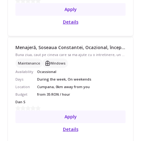
Apply
Details
Menajeră, Soseaua Constantei, Ocazional, începând cu 35 lei/oră
Buna ziua, caut pe cineva care sa ma ajute cu o intretinere, un sters de praf, 1-2 pe saptamana. Prefer in timpul saptamanii ( Luni-joi )
Maintenance
Windows
Availability
Ocassional
Days
During the week, On weekends
Location
Cumpana, 0km away from you
Budget
from 35 RON / hour
Dan S
Apply
Details