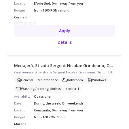
Location
Eforie Sud, 0km away from you
Budget
from 1500 RON / month
Corina d
Apply
Details
Menajeră, Strada Sergent Nicolae Grindeanu, Ocazional, începând cu 100 lei/oră
Caut menajeră pe strada Sergent Nicolae Grindeanu. Disponibilă în timpul săptămânii și în weekend, program ocazional pentru apartament. Avem nevoie de curățenie generală, curățenie de întreținere, curățenie baie, curățenie geamuri și ajutor cu spălat/călcat rufe, curățare aragaz/cuptor. Preferăm pe cineva cu echipament propriu.
General
Maintenance
Bathroom
Windows
Washing / ironing clothes
+ other 1
Availability
Ocassional
Days
During the week, On weekends
Location
Constanta, 0km away from you
Budget
from 100 RON / hour
Murad E