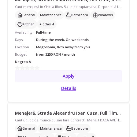
Caut menajeră in Chitila Ilfov, 5 zile pe saptamana. Disponibilă în timpul săptămânii și în weekend, program full-time pentru casă/vilă. Avem nevoie de curățenie generală, curățenie de întreținere, curățenie baie, curățenie geamuri, curățenie bucătărie și ajutor cu schimbat așternuturi, curățare aragaz/cuptor, curățare frigider, spălat/călcat rufe.
General
Maintenance
Bathroom
Windows
Kitchen
+ other 4
Availability
Full-time
Days
During the week, On weekends
Location
Mogosoaia, 0km away from you
Budget
from 3250 RON / month
Negrea A
Apply
Details
Menajeră, Strada Alexandru Ioan Cuza, Full Time, începând cu 3250 lei/lună
Caut un loc de munca cu sau fara Contract . Menaj ! DACA AVETI NEVOIE . . Apel .fac orice lucru legat de o casa . Inclusiv Mancare Gatita la cerere Curatenie Generala .
General
Maintenance
Bathroom