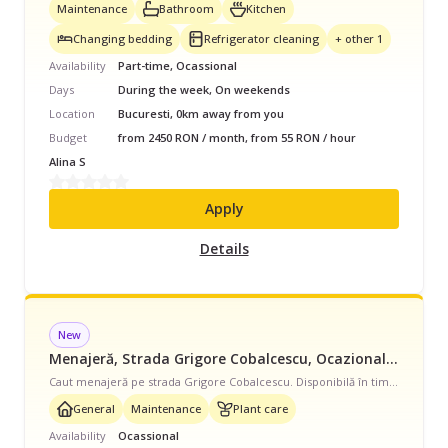
Maintenance
Bathroom
Kitchen
Changing bedding
Refrigerator cleaning
+ other 1
Availability
Part-time, Ocassional
Days
During the week, On weekends
Location
Bucuresti, 0km away from you
Budget
from 2450 RON / month, from 55 RON / hour
Alina S
Apply
Details
New
Menajeră, Strada Grigore Cobalcescu, Ocazional, începând cu 50 lei/oră
Caut menajeră pe strada Grigore Cobalcescu. Disponibilă în timpul săptămânii, program ocazional pentru apartament de tipul Casă/Vilă. Avem nevoie de curățenie generală și curățenie de întreținere, și ajutor cu îngrijirea plantelor.
General
Maintenance
Plant care
Availability
Ocassional