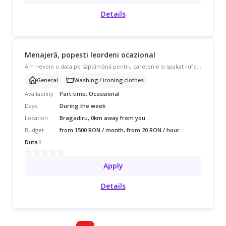
Details
Menajeră, popesti leordeni ocazional
Am nevoie o data pe săptămână pentru caretenie si spakat rufe si călcat. Apartament cu 2 camere fara copii si animale
General
Washing / ironing clothes
Availability
Part-time, Ocassional
Days
During the week
Location
Bragadiru, 0km away from you
Budget
from 1500 RON / month, from 20 RON / hour
Duta I
Apply
Details