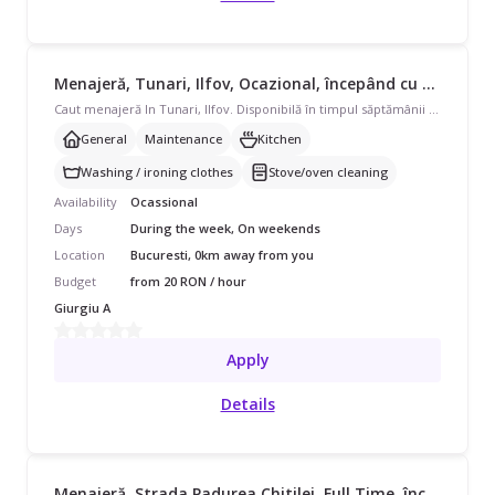
Menajeră, Tunari, Ilfov, Ocazional, începând cu 20 lei/oră
Caut menajeră In Tunari, Ilfov. Disponibilă în timpul săptămânii și în weekend uneori, program ocazional pentru o parte din casă ( sufragerie, bucatarie, hol, baie mica). Avem nevoie de curățenie de întreținere, ordine, și curățenie bucătărie, curățare aragaz/cuptor, uneori si ajutor cu spălat/călcat rufe, hranit catel, udat plante…
General
Maintenance
Kitchen
Washing / ironing clothes
Stove/oven cleaning
Availability
Ocassional
Days
During the week, On weekends
Location
Bucuresti, 0km away from you
Budget
from 20 RON / hour
Giurgiu A
Apply
Details
Menajeră, Strada Padurea Chitilei, Full Time, începând cu 3250 lei/lună