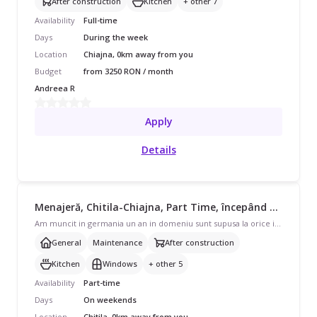
After construction
Kitchen
+ other 7
Availability
Full-time
Days
During the week
Location
Chiajna, 0km away from you
Budget
from 3250 RON / month
Andreea R
Apply
Details
Menajeră, Chitila-Chiajna, Part Time, începând cu 1500 lei/lună
Am muncit in germania un an in domeniu sunt supusa la orice imi place sa fac curatenie sa pastrez ordine si cel mai mult sa ma implic
General
Maintenance
After construction
Kitchen
Windows
+ other 5
Availability
Part-time
Days
On weekends
Location
Chitila, 0km away from you