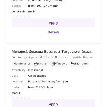
Budget
from 1500 RON / month
Lenuta Mariana P
Apply
Details
Menajeră, Soseaua Bucuresti-Targoviste, Ocazional, începând cu 20 lei/oră
Caut menajeră pe strada Soseaua Bucuresti-Targoviste. Disponibilă în weekend, program ocazional pentru casă/vilă. Avem nevoie de curățenie de întreținere, curățenie bucătărie, curățenie geamuri și curățenie baie. Preferăm pe cineva cu echipament propriu.
Maintenance
Kitchen
Windows
Bathroom
Availability
Ocassional
Days
On weekends
Location
Bucuresti, 0km away from you
Budget
from 20 RON / hour
Mari T
Apply