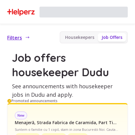
Filters
Housekeepers
Job Offers
Job offers
housekeeper Dudu
See announcements with housekeeper
jobs in Dudu and apply.
Promoted announcements
New
Menajeră, Strada Fabrica de Caramida, Part Time, începând cu 2450 lei/lună
Suntem o familie cu 1 copil, stam in zona Bucurestii Noi. Cautam o persoana care sa ne ajute la curatenie saptamanal, 1-2 zile pe saptamana, in functie de cat isi doreste si in cat timp poate acoperi toate suprafata. Avem o casa de 5 camere + 1 bucatarie + 3 bai (160m2). Ne dorim o curatenie de intretinere (aspirat, spalat podele), sters praful, curatat mobila unde e necesar, igienizare bai, curatat frigider. Ne-ar ajuta daca persoana ar fi disponibila si sa ne spele si calce niste rufe, in masura in care permite timpul. Casa dispune de masina si uscator automate, si, cel putin spalatul hainelor, poate fi un task usor de facut in fundal, pe durata zilei de lucru. Punem la dispozitie orice echipamente necesare pentru curatenie.