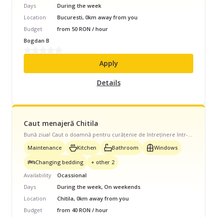
Days
During the week
Location
Bucuresti, 0km away from you
Budget
from 50 RON / hour
Bogdan B
Apply
Details
Caut menajeră Chitila
Bună ziua! Caut o doamnă pentru curățenie de întreținere într-un apartament de 62 mp din Chitila (1 dormitor, living, bucătărie și o baie). Programul este o dată pe săptămână, aproximativ 3-4 ore. Nu este nevoie de călcat sau spălat rufe. Ofer 150 lei/vizită. Dacă sunteți disponibilă și zona vă este convenabilă, mi-ar plăcea să discutăm.
Maintenance
Kitchen
Bathroom
Windows
Changing bedding
+ other 2
Availability
Ocassional
Days
During the week, On weekends
Location
Chitila, 0km away from you
Budget
from 40 RON / hour