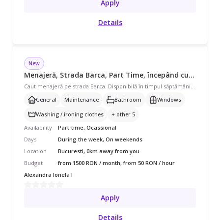
Apply
Details
New
Menajeră, Strada Barca, Part Time, începând cu 1500 lei/lună
Caut menajeră pe strada Barca. Disponibilă în timpul săptămânii și în weekend, program part-time pentru apartament de 88 mp. Avem nevoie de curățenie generală, curățenie de întreținere, curățenie baie și curățenie geamuri, și ajutor cu spălat/călcat rufe, schimbat așternuturi, curățare aragaz/cuptor, curățare frigider, prepararea mâncării și îngrijire plante.
General
Maintenance
Bathroom
Windows
Washing / ironing clothes
+ other 5
Availability
Part-time, Ocassional
Days
During the week, On weekends
Location
Bucuresti, 0km away from you
Budget
from 1500 RON / month, from 50 RON / hour
Alexandra Ionela I
Apply
Details