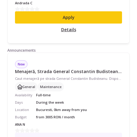
Andrada C
Apply
Details
Announcements
New
Menajeră, Strada General Constantin Budisteanu, Full Time, începând cu 3005 lei/lună
Caut menajeră pe strada General Constantin Budisteanu. Disponibilă în timpul săptămânii, program full-time pentru spații birouri. Avem nevoie de curățenie generală și curățenie de întreținere.
General
Maintenance
Availability
Full-time
Days
During the week
Location
Bucuresti, 0km away from you
Budget
from 3005 RON / month
ANA N