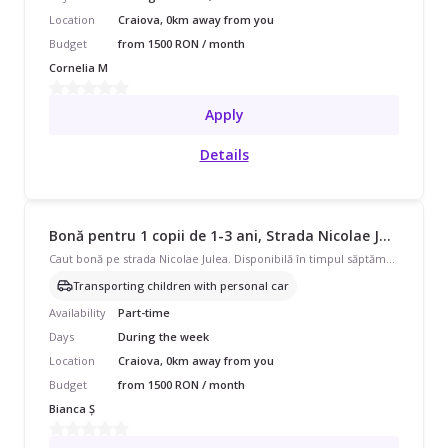
Location
Craiova, 0km away from you
Budget
from 1500 RON / month
Cornelia M
Apply
Details
Bonă pentru 1 copii de 1-3 ani, Strada Nicolae Julea, Part Time, începând cu 1500 lei/lună
Caut bonă pe strada Nicolae Julea. Disponibilă în timpul săptămânii, program part-time, pentru 1 copil de 2 ani si jumatate , am nevoie doar sa iese cu el in parc si la locul de joaca, de preferat daca dispui de masina este mult mai bine
Transporting children with personal car
Availability
Part-time
Days
During the week
Location
Craiova, 0km away from you
Budget
from 1500 RON / month
Bianca Ș