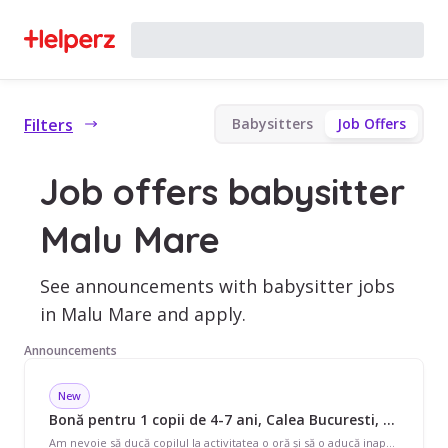
Filters
Babysitters
Job Offers
Job offers babysitter
Malu Mare
See announcements with babysitter jobs
in Malu Mare and apply.
Announcements
New
Bonă pentru 1 copii de 4-7 ani, Calea Bucuresti, Ocazional, începând cu 20 lei/oră
Am nevoie să ducă copilul la activitatea o oră și să o aducă inapoi De 2 ori pe saptamana O sa fie foarte ușor