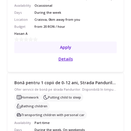
Availability
Ocassional
Days
During the week
Location
Craiova, 0km away from you
Budget
from 20 RON / hour
Hasan A
Apply
Details
Bonă pentru 1 copii de 0-12 ani, Strada Pandurilor, Craiova, Romania, Part Time, începând cu 1500 lei/lună
Ofer servicii de bonă pe strada Pandurilor. Disponibilă în timpul săptămânii și în weekend, program part-time pentru 4 copii cu vârste de 0 - 11 luni, 1 - 3 ani, 4 - 7 ani, 8 - 12 ani. Avem nevoie de ajutor și cu ajutor la teme, să adoarmă copilul, băiță, dus-adus copiii cu mașina personală. Căutăm pe cineva care să vorbească și engleză.
Homework
Putting child to sleep
Bathing children
Transporting children with personal car
Availability
Part-time
Days
During the week, On weekends